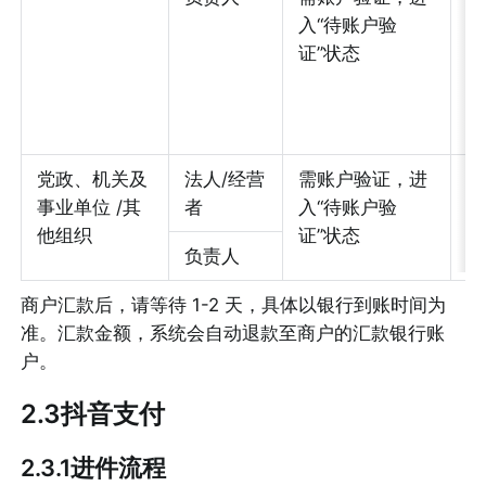
入“待账户验
•
证”状态
•
党政、机关及
法人/经营
需账户验证，进
汇
事业单位 /其
者
入“待账户验
账
他组织
证”状态
负责人
商户汇款后，请等待 1-2 天，具体以银行到账时间为
准。汇款金额，系统会自动退款至商户的汇款银行账
户。
2.3抖音支付
2.3.1进件流程