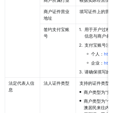
商户所属行业
根据实际经营情
商户证件营业
填写证件上的营
地址
签约支付宝账
1
.
用于开户过程
号
信息与商户名
2
.
支付宝账号注
◦
个人：
http
◦
企业：
http
3
.
请确保填写的
法定代表人信
法人证件类型
支持的证件类型
息
•
商户类型为“党
•
商户类型为“个
澳居民来往内