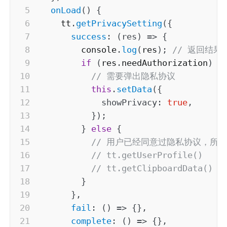
onLoad
(
)
{
    tt
.
getPrivacySetting
(
{
success
:
(
res
)
=>
{
        console
.
log
(
res
)
;
// 返回结果为:
if
(
res
.
needAuthorization
)
{
// 需要弹出隐私协议
this
.
setData
(
{
showPrivacy
:
true
,
}
)
;
}
else
{
// 用户已经同意过隐私协议，所
// tt.getUserProfile()
// tt.getClipboardData()
}
}
,
fail
:
(
)
=>
{
}
,
complete
:
(
)
=>
{
}
,