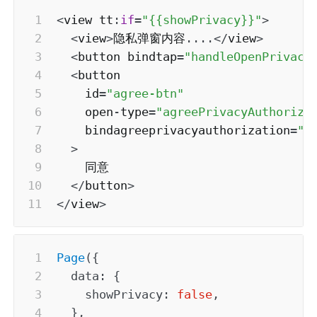
<
view tt
:
if
=
"{{showPrivacy}}"
>
<
view
>
隐私弹窗内容
...
.
<
/
view
>
<
button bindtap
=
"handleOpenPrivacy
<
button

    id
=
"agree-btn"
    open
-
type
=
"agreePrivacyAuthoriza
    bindagreeprivacyauthorization
=
"h
>
    同意

<
/
button
>
<
/
view
>
Page
(
{
data
:
{
showPrivacy
:
false
,
}
,