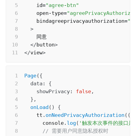
    id
=
"agree-btn"
    open
-
type
=
"agreePrivacyAuthoriza
    bindagreeprivacyauthorization
=
"h
>
    同意

<
/
button
>
<
/
view
>
Page
(
{
data
:
{
showPrivacy
:
false
,
}
,
onLoad
(
)
{
    tt
.
onNeedPrivacyAuthorization
(
(
r
      console
.
log
(
'触发本次事件的接口是
// 需要用户同意隐私授权时