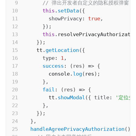
// 弹出开发者自定义的隐私授权弹窗
this
.
setData
(
{
showPrivacy
:
true
,
}
)
;
this
.
resolvePrivacyAuthorizati
}
)
;
    tt
.
getLocation
(
{
type
:
1
,
success
:
(
res
)
=>
{
        console
.
log
(
res
)
;
}
,
fail
:
(
res
)
=>
{
        tt
.
showModal
(
{
title
:
'定位失
}
,
}
)
;
}
,
handleAgreePrivacyAuthorization
(
)