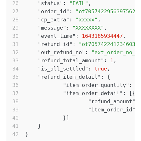
"status"
:
"FAIL"
,
"order_id"
:
"ot70574229563975621
"cp_extra"
:
"xxxxx"
,
"message"
:
"XXXXXXXX"
,
"event_time"
:
1643185934447
,
"refund_id"
:
"ot7057422412346034
"out_refund_no"
:
"ext_order_no_1
"refund_total_amount"
:
1
,
"is_all_settled"
:
true
,
"refund_item_detail"
:
{
"item_order_quantity"
:
1
"item_order_detail"
:
[
{
"refund_amount"
:
"item_order_id"
:
}
]
}
}