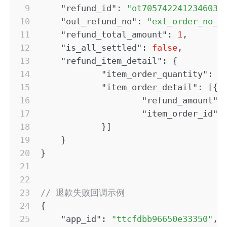
"refund_id"
:
"ot7057422412346034
"out_refund_no"
:
"ext_order_no_1
"refund_total_amount"
:
1
,
"is_all_settled"
:
false
,
"refund_item_detail"
:
{
"item_order_quantity"
:
1
"item_order_detail"
:
[
{
"refund_amount"
:
"item_order_id"
:
}
]
}
}
// 退款失败回调示例
{
"app_id"
:
"ttcfdbb96650e33350"
,