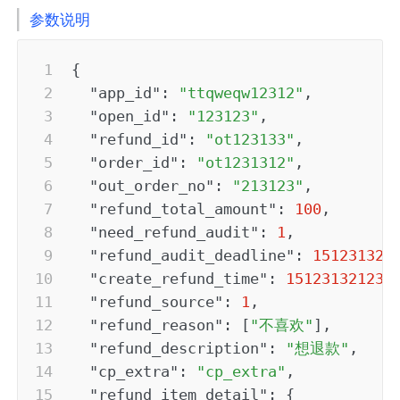
参数说明
{
"app_id"
:
"ttqweqw12312"
,
"open_id"
:
"123123"
,
"refund_id"
:
"ot123133"
,
"order_id"
:
"ot1231312"
,
"out_order_no"
:
"213123"
,
"refund_total_amount"
:
100
,
"need_refund_audit"
:
1
,
"refund_audit_deadline"
:
151231321
"create_refund_time"
:
151231321230
"refund_source"
:
1
,
"refund_reason"
:
[
"不喜欢"
]
,
"refund_description"
:
"想退款"
,
"cp_extra"
:
"cp_extra"
,
"refund_item_detail"
:
{