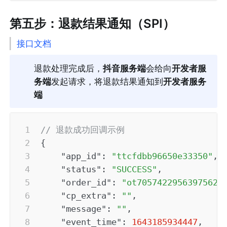
第五步：退款结果通知（SPI）
接口文档
退款处理完成后，
抖音服务端
会给向
开发者服
务端
发起请求，将退款结果通知到
开发者服务
端
// 退款成功回调示例
{
"app_id"
:
"ttcfdbb96650e33350"
,
"status"
:
"SUCCESS"
,
"order_id"
:
"ot70574229563975621
"cp_extra"
:
""
,
"message"
:
""
,
"event_time"
:
1643185934447
,