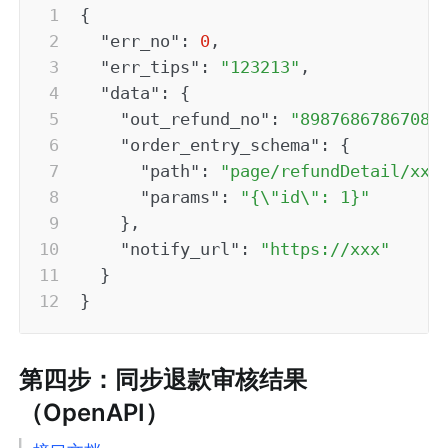
{
"err_no"
:
0
,
"err_tips"
:
"123213"
,
"data"
:
{
"out_refund_no"
:
"89876867867087
"order_entry_schema"
:
{
"path"
:
"page/refundDetail/xxx
"params"
:
"{\"id\": 1}"
}
,
"notify_url"
:
"https://xxx"
}
}
第四步：同步退款审核结果
（OpenAPI）