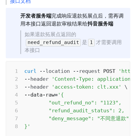
接口文档
开发者服务端
完成响应退款拓展点后，需再调
用本接口返回退款审核结果给
抖音服务端
如果退款拓展点返回的
是
才需要调用
need_refund_audit
1
本接口
curl
--location
--request
 POST 
'http
--header
'Content-Type: application/
--header
'access-token: clt.xxx'
\
--data-raw
=
'{

        "out_refund_no": "1123",

        "refund_audit_status": 2,

        "deny_message": "不同意退款",

}'