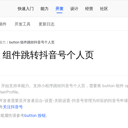
快速入门
能力
开发
设计
经营
社区
插件
开发工具
更新日志
能力
/
button 组件跳转抖音号个人页
ton 组件跳转抖音号个人页
.0 开始支持本能力。支持小程序跳转抖音号个人页，需要将 button 组件 ope
erProfile。
开发者需要至开发者后台-设置-关联设置-抖音号管理为对应的抖音号申请
考
关注抖音号
件常规属性请参考
button 按钮
。