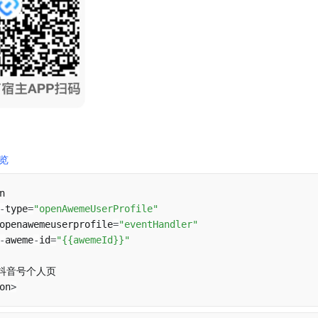
览
n

-
type
=
"openAwemeUserProfile"
openawemeuserprofile
=
"eventHandler"
-
aweme
-
id
=
"{{awemeId}}"
on
>