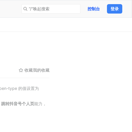
“/”唤起搜索
控制台
登录
收藏
我的收藏
n-type 的值设置为 
 
跳转抖音号个人页
能力，