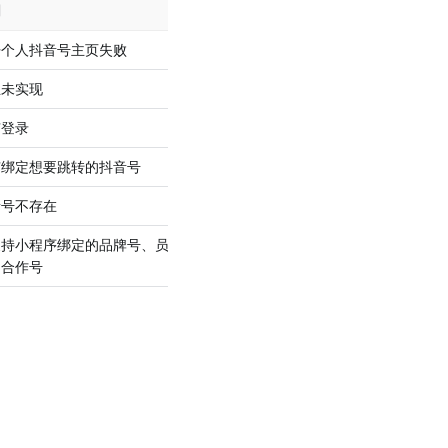
明
最低支持版本
开个人抖音号主页失败
2.92.0
主未实现
2.92.0
有登录
2.92.0
有绑定想要跳转的抖音号
2.92.0
音号不存在
2.92.0
支持小程序绑定的品牌号、员工
2.92.0
、合作号