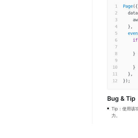
Page
(
{
data
aw
}
,
even
if
      
}
      
}
}
,
}
)
;
Bug & Tip
•
Tip：使用
力。