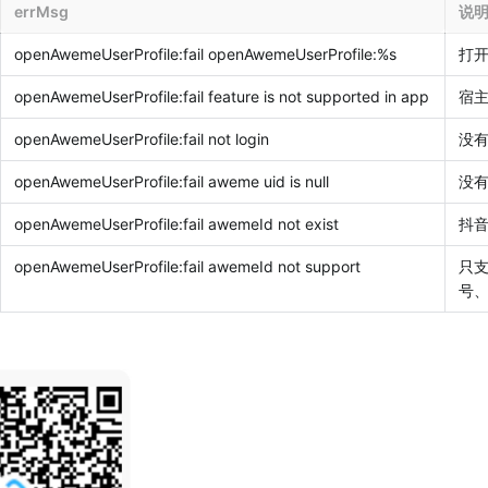
errMsg
说
openAwemeUserProfile:fail openAwemeUserProfile:%s
打
openAwemeUserProfile:fail feature is not supported in app
宿
openAwemeUserProfile:fail not login
没
openAwemeUserProfile:fail aweme uid is null
没
openAwemeUserProfile:fail 
awemeId not exist
抖
openAwemeUserProfile:fail
 awemeId not support
只
号