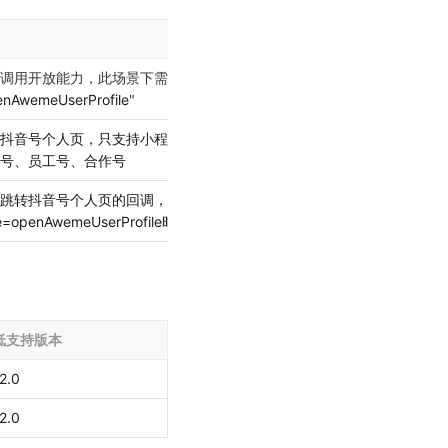
最低支持版本
调用开放能力，此场景下需要设置为 
2.92.0
enAwemeUserProfile
"
抖音号个人页，只支持小程序绑定的
2.92.0
号、员工号、合作号
跳转抖音号个人页的回调，open-
2.92.0
e=openAwemeUserProfile时有效
低支持版本
2.0
2.0