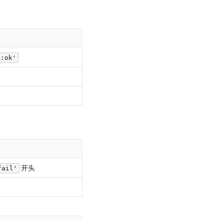
e:ok'
开头
fail'