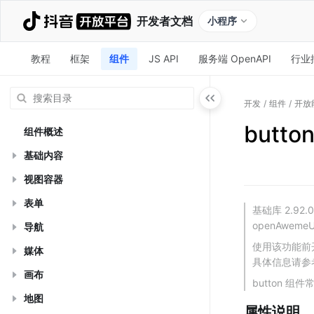
开发者文档
小程序
教程
框架
组件
JS API
服务端 OpenAPI
行业
开发
/
组件
/
开放
but
组件概述
基础内容
视图容器
表单
基础库 2.92
openAwemeUs
导航
使用该功能前
媒体
具体信息请参
画布
button 组
地图
属性说明