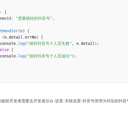
:
{
emeId
:
"需要跳转的抖音号"
,
tHandler
(
e
)
{
(
e
.
detail
.
errNo
)
{
console
.
log
(
"跳转抖音号个人页失败"
,
 e
.
detail
)
;
else
{
console
.
log
(
"跳转抖音号个人页成功"
)
;
该功能前开发者需要去开发者后台-设置-关联设置-抖音号管理为对应的抖音