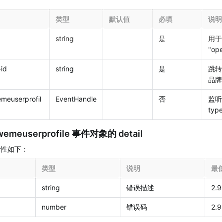
类型
默认值
必填
说明
string
是
用于
"
op
id
string
是
跳转
品牌
meuserprofil
EventHandle
否
监听
typ
wemeuserprofile 事件对象的 detail
，属性如下：
类型
说明
最
string
错误描述
2.9
number
错误码
2.9