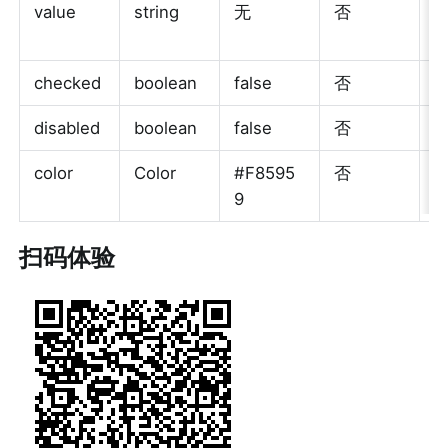
value
string
无
否
r
会
checked
boolean
false
否
disabled
boolean
false
否
color
Color
#F8595
否
r
9
扫码体验