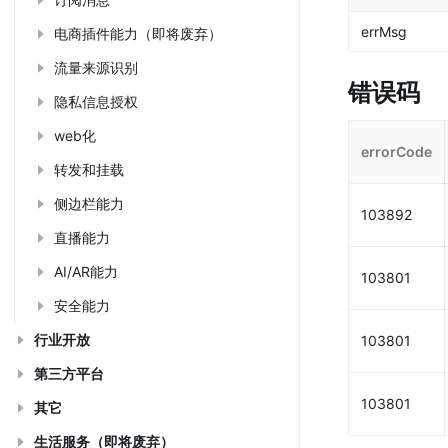
errMsg
电商插件能力（即将废弃）
流量来源识别
错误码
隐私信息授权
web化
errorCode
转发和挂载
侧边栏能力
103892
直播能力
AI/AR能力
103801
安全能力
行业开放
103801
第三方平台
103801
其它
生活服务（即将废弃）