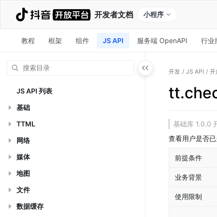
开发者文档
小程序
教程
框架
组件
JS API
服务端 OpenAPI
行业
开发
/
JS API
/
开
tt.che
JS API 列表
基础
TTML
基础库 1.0
查看用户是否已
网络
媒体
前提条件
地图
业务背景
文件
使用限制
数据缓存