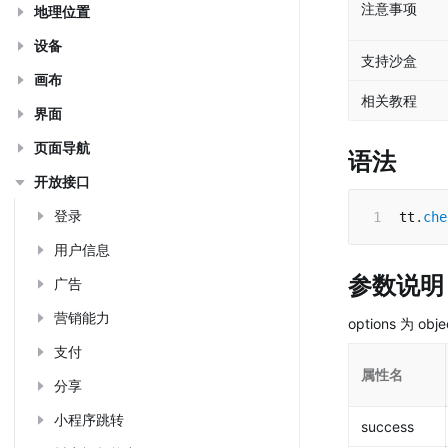
注意事项
地理位置
设备
支持沙盒
画布
相关教程
界面
页面导航
语法
开放接口
登录
tt
.
che
用户信息
参数说明
广告
营销能力
options 为 o
支付
属性名
分享
小程序跳转
success