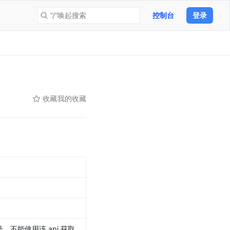
“/”唤起搜索
控制台
登录
收藏
我的收藏
不能使用该 api 获取