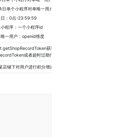
.单日单个小程序对单唯一用户 可增加积分次数上限30 ，扣减次数上限10
日：0点-23:59:59
单小程序：一个小程序id
单唯一用户：openid维度
tt.getShopRecordToken获取的recordToken，需要即获即用，传入错误
recordToken或者超时过期传入，均会返回校验失败
某店铺下对用户进行积分增减的前提是，该用户必须是该店铺的会员