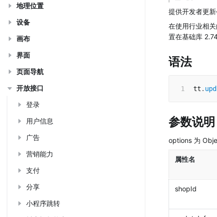
地理位置
提供开发者更新
设备
在使用行业相关的
置在基础库 2.74
画布
界面
语法
页面导航
开放接口
tt
.
upd
登录
参数说明
用户信息
广告
options 为 O
营销能力
属性名
支付
分享
shopId
小程序跳转