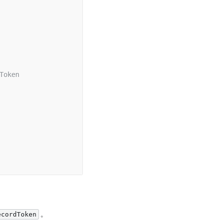
Token
。
ecordToken