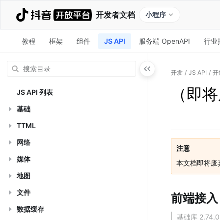
开发者文档
小程序
教程
框架
组件
JS API
服务端 OpenAPI
行业
开发
/
JS API
/
开
（即将废
JS API 列表
基础
TTML
网络
注意
媒体
本文档即将废
地图
文件
前端接入
数据缓存
基础库 2.74