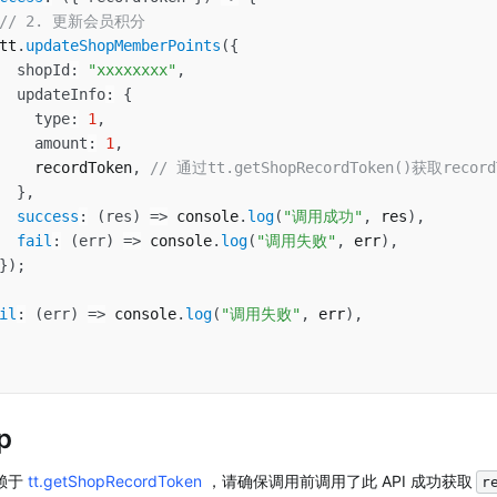
// 2. 更新会员积分
tt
.
updateShopMemberPoints
(
{
shopId
:
"xxxxxxxx"
,
updateInfo
:
{
type
:
1
,
amount
:
1
,
    recordToken
,
// 通过tt.getShopRecordToken()获取record
}
,
success
:
(
res
)
=>
 console
.
log
(
"调用成功"
,
 res
)
,
fail
:
(
err
)
=>
 console
.
log
(
"调用失败"
,
 err
)
,
}
)
;
il
:
(
err
)
=>
 console
.
log
(
"调用失败"
,
 err
)
,
p
赖于 
tt.getShopRecordToken
 ，请确保调用前调用了此 API 成功获取
r