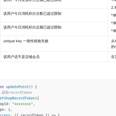
2
该用户今日消耗积分次数已超过限制
*单
*
该用户今日消耗积分总额已超过限制
*
unique key 一致性校验失败
从
的
该用户还不是店铺会员
在
on
updatePoint
(
)
{
1.获取recordToken
etShopRecordToken
(
{
opId
:
"xxxxxxxx"
,
pe
:
1
,
ccess
:
(
{
 recordToken 
}
)
=>
{