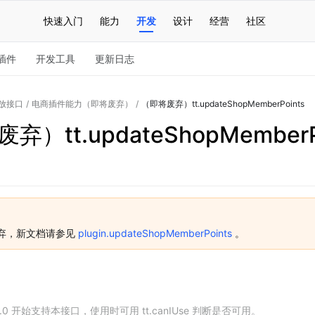
快速入门
能力
开发
设计
经营
社区
插件
开发工具
更新日志
放接口
/
电商插件能力（即将废弃）
/
（即将废弃）tt.updateShopMemberPoints
弃）tt.updateShopMemberP
弃，新文档请参见 
plugin.updateShopMemberPoints
 。
.0.0 开始支持本接口，使用时可用 tt.canIUse 判断是否可用。