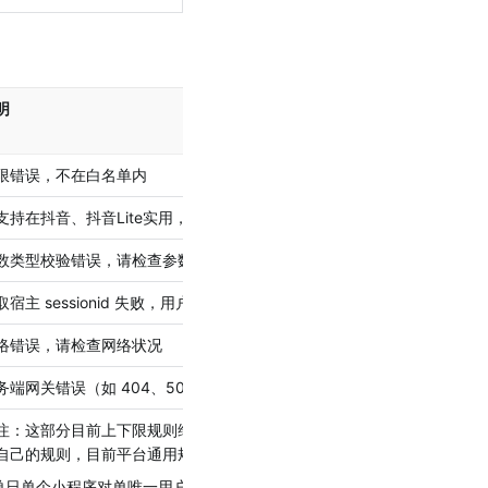
明
限错误，不在白名单内
支持在抖音、抖音Lite实用，当前 App 不支持这个功能
数类型校验错误，请检查参数类型
取宿主 sessionid 失败，用户未登录
络错误，请检查网络状况
务端网关错误（如 404、502等），请联系客服助手
注：这部分目前上下限规则维护在平台，后续会提供新能力实现开发者注
自己的规则，目前平台通用规则如下
.单日单个小程序对单唯一用户 可增加的积分上限3000，扣减上限1000