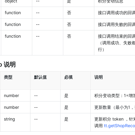
object
--
是
积分变动信息
function
--
否
接口调用成功的回
function
--
否
接口调用失败的回
function
--
否
接口调用结束的回
（调用成功、失败
行）
fo 说明
类型
默认值
必填
说明
number
--
是
积分变动类型：1=增
number
--
是
更新数量（最小为1，
string
--
是
更新积分 token
调用 
tt.getShopRec