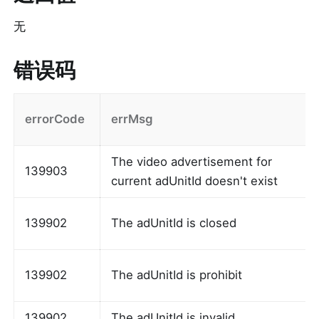
无
错误码
errorCode
errMsg
The video advertisement for 
139903
current adUnitId doesn't exist
139902
The adUnitId is closed
139902
The adUnitId is prohibit
139902
The adUnitId is invalid