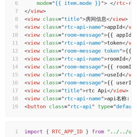
mode
=
"
{{ item.mode }}
"
>
</
rtc-ro
</
view
>
<
view
class
=
"
title
"
>
房间信息
</
view
>
<
view
class
=
"
rtc-api-name
"
>
appId
</
vi
<
view
class
=
"
room-message
"
>
{{ appId 
<
view
class
=
"
rtc-api-name
"
>
token
</
vi
<
view
class
=
"
room-message token
"
>
{{ 
<
view
class
=
"
rtc-api-name
"
>
roomId
</
v
<
view
class
=
"
room-message
"
>
{{ roomId
<
view
class
=
"
rtc-api-name
"
>
useId
</
vi
<
view
class
=
"
room-message
"
>
{{ userId
<
view
class
=
"
title
"
>
rtc Api
</
view
>
<
view
class
=
"
rtc-api-name
"
>
api名称: ch
<
button
class
=
"
rtc-api
"
type
=
"
defaul
import
{
RTC_APP_ID
}
from
"../../ut