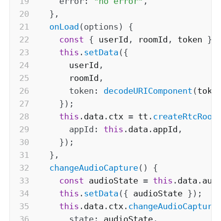
error
:
"no error"
,
}
,
onLoad
(
options
)
{
const
{
 userId
,
 roomId
,
 token 
}
this
.
setData
(
{
      userId
,
      roomId
,
token
:
decodeURIComponent
(
toke
}
)
;
this
.
data
.
ctx 
=
 tt
.
createRtcRoom
appId
:
this
.
data
.
appId
,
}
)
;
}
,
changeAudioCapture
(
)
{
const
 audioState 
=
this
.
data
.
aud
this
.
setData
(
{
 audioState 
}
)
;
this
.
data
.
ctx
.
changeAudioCapture
state
:
 audioState
,