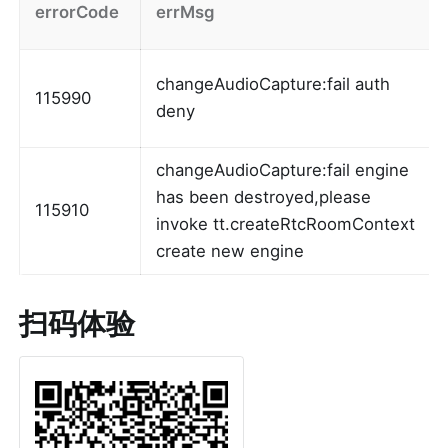
errorCode
errMsg
changeAudioCapture:fail auth 
115990
deny
changeAudioCapture:fail engine 
has been destroyed,please 
115910
invoke tt.createRtcRoomContext 
create new engine
扫码体验