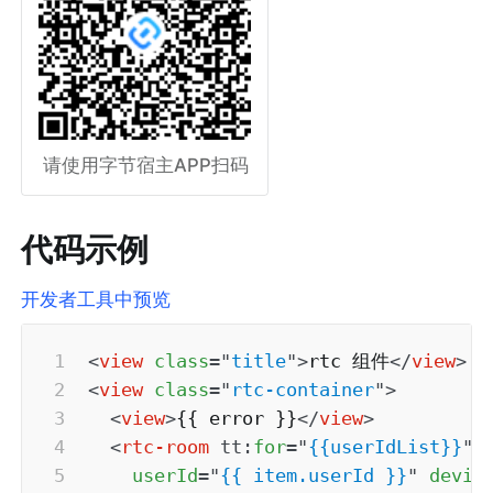
请使用字节宿主APP扫码
代码示例
开发者工具中预览
<
view
class
=
"
title
"
>
rtc 组件
</
view
>
<
view
class
=
"
rtc-container
"
>
<
view
>
{{ error }}
</
view
>
<
rtc-room
tt:
for
=
"
{{userIdList}}
"
userId
=
"
{{ item.userId }}
"
devic