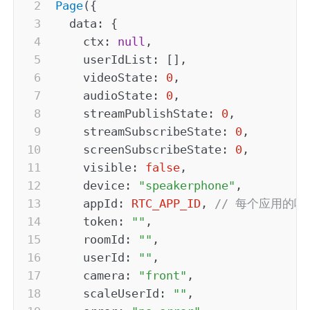
Page
(
{
data
:
{
ctx
:
null
,
userIdList
:
[
]
,
videoState
:
0
,
audioState
:
0
,
streamPublishState
:
0
,
streamSubscribeState
:
0
,
screenSubscribeState
:
0
,
visible
:
false
,
device
:
"speakerphone"
,
appId
:
RTC_APP_ID
,
// 每个应用的唯
token
:
""
,
roomId
:
""
,
userId
:
""
,
camera
:
"front"
,
scaleUserId
:
""
,