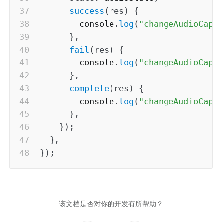
success
(
res
)
{
        console
.
log
(
"changeAudioCapt
}
,
fail
(
res
)
{
        console
.
log
(
"changeAudioCapt
}
,
complete
(
res
)
{
        console
.
log
(
"changeAudioCapt
}
,
}
)
;
}
,
}
)
;
该文档是否对你的开发有所帮助？