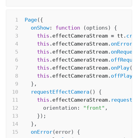
Page
(
{
onShow
:
function
(
options
)
{
this
.
effectCameraStream 
=
 tt
.
cre
this
.
effectCameraStream
.
onError
(
this
.
effectCameraStream
.
onReques
this
.
effectCameraStream
.
offReque
this
.
effectCameraStream
.
onPlay
(
t
this
.
effectCameraStream
.
offPlay
(
}
,
requestEffectCamera
(
)
{
this
.
effectCameraStream
.
request
(
orientation
:
"front"
,
}
)
;
}
,
onError
(
error
)
{