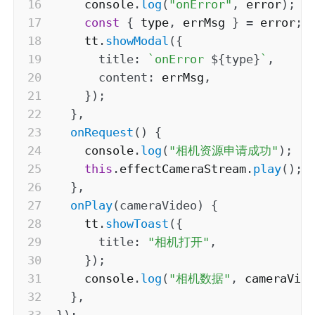
    console
.
log
(
"onError"
,
 error
)
;
const
{
 type
,
 errMsg 
}
=
 error
;
    tt
.
showModal
(
{
title
:
`
onError 
${
type
}
`
,
content
:
 errMsg
,
}
)
;
}
,
onRequest
(
)
{
    console
.
log
(
"相机资源申请成功"
)
;
this
.
effectCameraStream
.
play
(
)
;
}
,
onPlay
(
cameraVideo
)
{
    tt
.
showToast
(
{
title
:
"相机打开"
,
}
)
;
    console
.
log
(
"相机数据"
,
 cameraVid
}
,
}
)
;