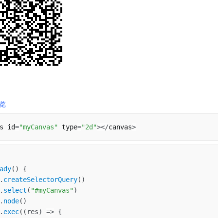
览
s id
=
"myCanvas"
 type
=
"2d"
>
<
/
canvas
>
ady
(
)
{
.
createSelectorQuery
(
)
.
select
(
"#myCanvas"
)
.
node
(
)
.
exec
(
(
res
)
=>
{