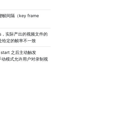
间隔（key frame 
2.52.0
ps，实际产出的视频文件的
2.52.0
处给定的帧率不一致
art 之后主动触发 
帧。手动模式允许用户对录制视