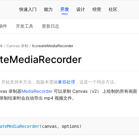
快速入门
能力
开发
设计
经营
社区
插件
开发工具
更新日志
体
/
Canvas 录制
/
tt.createMediaRecorder
ateMediaRecorder
2.0 开始支持本方法，低版本需做
兼容处理
，这是一个同步方法。
vas 录制器
MediaRecorder
 可以录制 Canvas（v2） 上绘制的所有
录制结束时会自动导出 mp4 视频文件。
ateMediaRecorder
(
canvas
,
 options
)