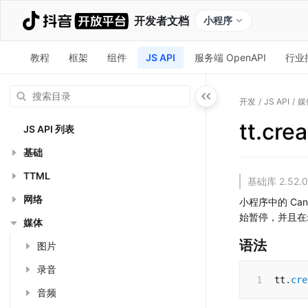
开发者文档
小程序
教程
框架
组件
JS API
服务端 OpenAPI
行业
开发
/
JS API
/
媒
tt.cre
JS API 列表
基础
TTML
基础库 2.5
网络
小程序中的 Can
始暂停，并且在
媒体
语法
图片
录音
tt
.
cre
音频