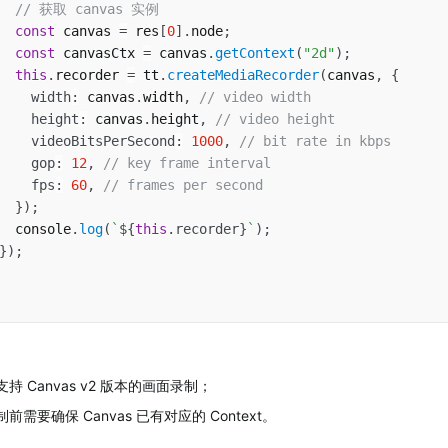
// 获取 canvas 实例
const
 canvas 
=
 res
[
0
]
.
node
;
const
 canvasCtx 
=
 canvas
.
getContext
(
"2d"
)
;
this
.
recorder 
=
 tt
.
createMediaRecorder
(
canvas
,
{
width
:
 canvas
.
width
,
// video width
height
:
 canvas
.
height
,
// video height
videoBitsPerSecond
:
1000
,
// bit rate in kbps
gop
:
12
,
// key frame interval
fps
:
60
,
// frames per second
}
)
;
  console
.
log
(
`
${
this
.
recorder
}
`
)
;
}
)
;
支持 Canvas v2 版本的画面录制；
制前需要确保 Canvas 已有对应的 Context。