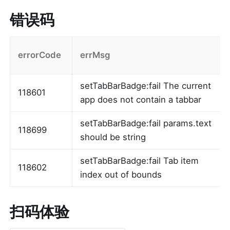
错误码
errorCode
errMsg
setTabBarBadge:fail The current 
118601
app does not contain a tabbar
setTabBarBadge:fail params.text 
118699
should be string
setTabBarBadge:fail Tab item 
118602
index out of bounds
扫码体验