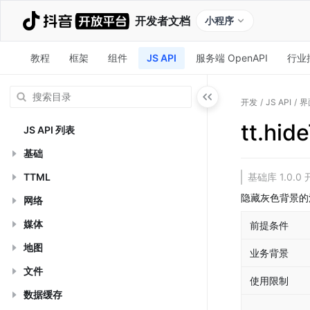
开发者文档
小程序
教程
框架
组件
JS API
服务端 OpenAPI
行业
开发
/
JS API
/
界
tt.hid
JS API 列表
基础
TTML
基础库 1.0
隐藏灰色背景的
网络
媒体
前提条件
地图
业务背景
文件
使用限制
数据缓存