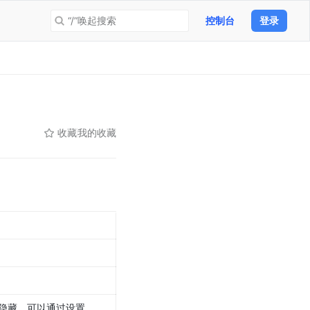
“/”唤起搜索
控制台
登录
收藏
我的收藏
 默认也会将 loading 隐藏，可以通过设置 