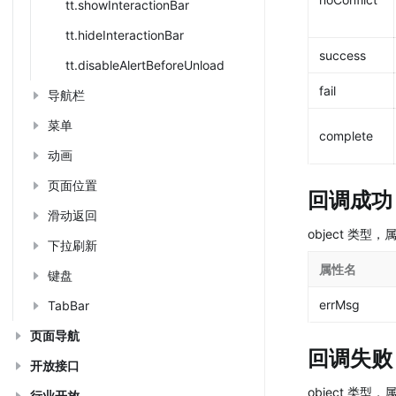
tt.showInteractionBar
tt.hideInteractionBar
success
tt.disableAlertBeforeUnload
fail
导航栏
菜单
complete
动画
页面位置
回调成功
滑动返回
object 类型
下拉刷新
属性名
键盘
errMsg
TabBar
页面导航
回调失败
开放接口
object 类型
行业开放