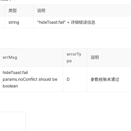
类型
说明
string
"hideToast:fail" + 详细错误信息
errorTy
errMsg
说明
pe
hideToast:fail 
params.noConflict should be 
D
参数校验未通过
boolean