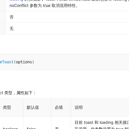
noConflict
 参数为 
true
 取消混用特性。
否
无
eToast
(
options
)
bject 类型，属性如下：
类型
默认值
必填
说明
目前 toast 和 loading 相
boolean
false
否
互混用，此参数设置为 true 