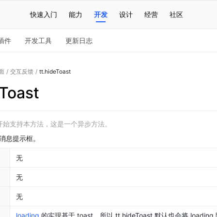
快速入门
能力
开发
设计
经营
社区
插件
开发工具
更新日志
面
/
交互反馈
/
tt.hideToast
eToast
.0 开始支持本方法，这是一个异步方法。
消息提示框。
无
无
无
loading
 的实现基于 toast，所以 
tt.hideToast