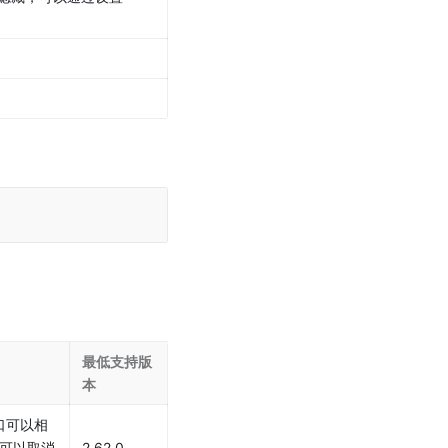
最低支持版
本
关接口可以相
时可以取消
2.62.0