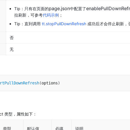
page.json
enablePullDownRefr
Tip：只有在页面的
中配置了
拉刷新，可参考
代码示例
；
Tip：直到调用 
tt.stopPullDownRefresh
 成功后才会停止刷新，
否
无
rtPullDownRefresh
(
options
)
bject 类型，属性如下：
类型
默认值
必填
说明