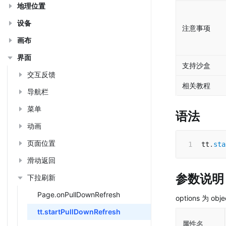
地理位置
设备
注意事项
画布
界面
支持沙盒
交互反馈
相关教程
导航栏
菜单
语法
动画
页面位置
tt
.
sta
滑动返回
参数说明
下拉刷新
Page.onPullDownRefresh
options 为 o
tt.startPullDownRefresh
属性名