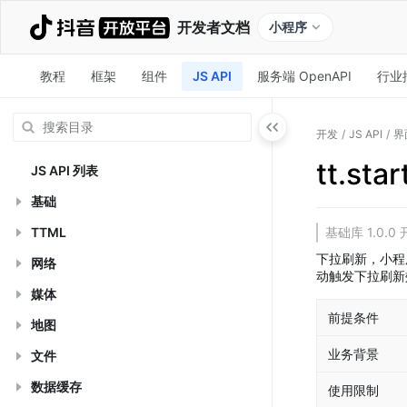
开发者文档
小程序
教程
框架
组件
JS API
服务端 OpenAPI
行业
开发
/
JS API
/
界
tt.sta
JS API 列表
基础
TTML
基础库 1.0
下拉刷新，小程
网络
动触发下拉刷新
媒体
前提条件
地图
业务背景
文件
数据缓存
使用限制