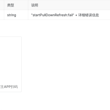
类型
说明
string
"startPullDownRefresh:fail" + 详细错误信息
主APP扫码