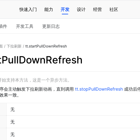
快速入门
能力
开发
设计
经营
社区
插件
开发工具
更新日志
面
/
下拉刷新
/
tt.startPullDownRefresh
rtPullDownRefresh
.0 开始支持本方法，这是一个异步方法。
序会主动触发下拉刷新动画，直到调用 
tt.stopPullDownRefresh
 成功后
效果一致。
无
无
无