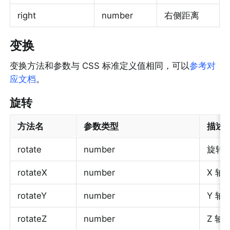
right
number
右侧距离
变换
变换方法和参数与 CSS 标准定义值相同，可以
参考对
应文档
。
旋转
方法名
参数类型
描述
rotate
number
旋转, 
rotateX
number
X 轴
rotateY
number
Y 轴
rotateZ
number
Z 轴