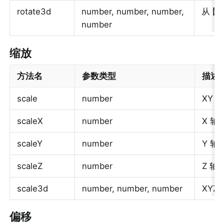
rotate3d
number, number, number, 
从 
固
number
缩放
方法名
参数类型
描述
scale
number
XY 
scaleX
number
X 轴
scaleY
number
Y 轴
scaleZ
number
Z 轴
scale3d
number, number, number
XYZ
偏移