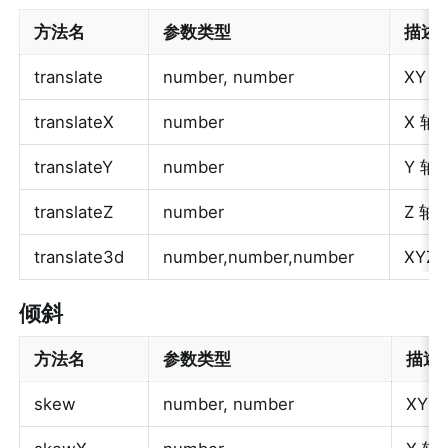
方法名
参数类型
描述
translate
number, number
XY 
translateX
number
X 轴
translateY
number
Y 轴
translateZ
number
Z 轴
translate3d
number,number,number
XYZ
倾斜
方法名
参数类型
描述
skew
number, number
XY 