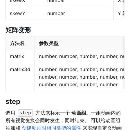
skewX
number
X 轴
skewY
number
Y 轴
矩阵变形
方法名
参数类型
matrix
number, number, number, number, num
matrix3d
number, number, number, number, numb
number, number, number, number, numb
number, number, number, number
step
调用 
 方法来标示一个 
动画组
。一组动画内的
step
所有视觉变换会同时发生，同时结束。 可以给动画组
添加和 
创建动画时相同类型的属性
 来实现自定义动画