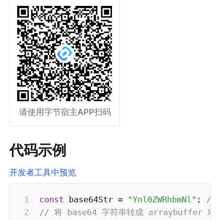
请使用字节宿主APP扫码
代码示例
开发者工具中预览
const
 base64Str 
=
"Ynl0ZWRhbmNl"
;
//
// 将 base64 字符串转成 arraybuffer 对