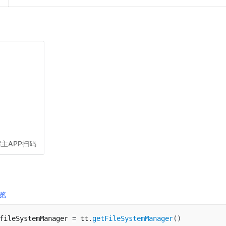
主APP扫码
览
fileSystemManager 
=
 tt
.
getFileSystemManager
(
)