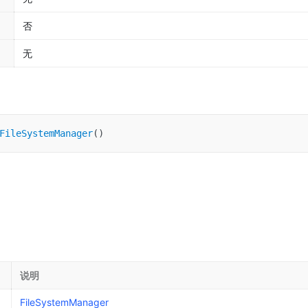
否
无
FileSystemManager
(
)
说明
FileSystemManager