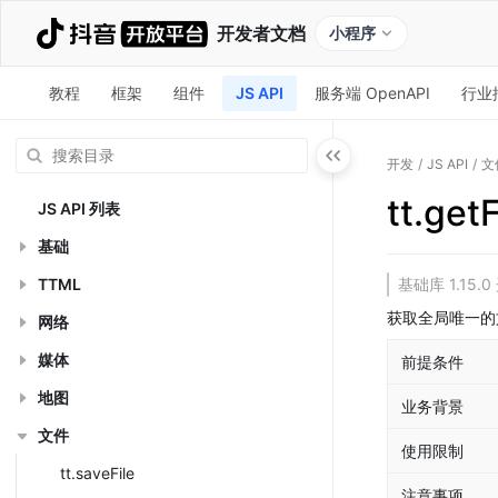
开发者文档
小程序
教程
框架
组件
JS API
服务端 OpenAPI
行业
开发
/
JS API
/
文
tt.ge
JS API 列表
基础
TTML
基础库 1.1
获取全局唯一的
网络
媒体
前提条件
地图
业务背景
文件
使用限制
tt.saveFile
注意事项