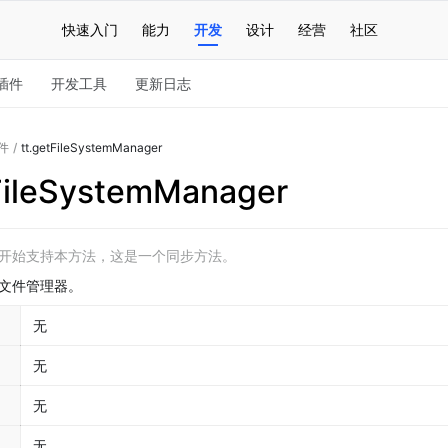
快速入门
能力
开发
设计
经营
社区
插件
开发工具
更新日志
件
/
tt.getFileSystemManager
tFileSystemManager
5.0 开始支持本方法，这是一个同步方法。
文件管理器。
无
无
无
无