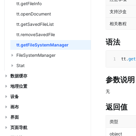
tt.getFileInfo
支持沙盒
tt.openDocument
相关教程
tt.getSavedFileList
tt.removeSavedFile
语法
tt.getFileSystemManager
FileSystemManager
tt
.
get
Stat
数据缓存
参数说明
地理位置
无
设备
返回值
画布
界面
类型
页面导航
object