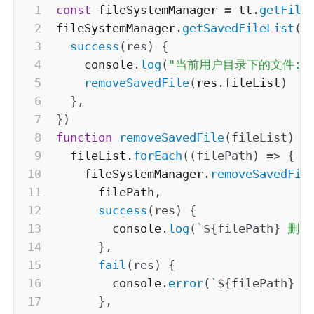
const
 fileSystemManager 
=
 tt
.
getFile
fileSystemManager
.
getSavedFileList
(
{
success
(
res
)
{
    console
.
log
(
"当前用户目录下的文件:"
removeSavedFile
(
res
.
fileList
)
}
,
}
)
function
removeSavedFile
(
fileList
)
{
  fileList
.
forEach
(
(
filePath
)
=>
{
    fileSystemManager
.
removeSavedFil
      filePath
,
success
(
res
)
{
        console
.
log
(
`
${
filePath
}
 删除
}
,
fail
(
res
)
{
        console
.
error
(
`
${
filePath
}
 
}
,