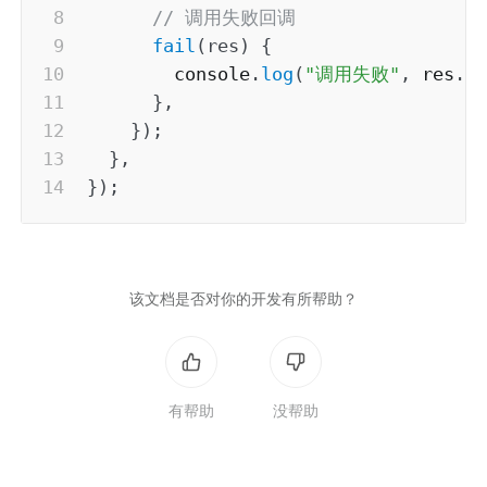
// 调用失败回调
fail
(
res
)
{
        console
.
log
(
"调用失败"
,
 res
.
e
}
,
}
)
;
}
,
}
)
;
该文档是否对你的开发有所帮助？
有帮助
没帮助