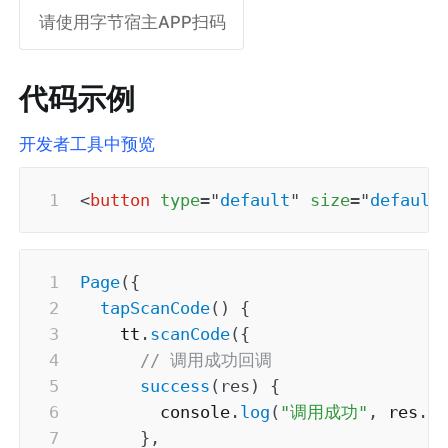
请使用字节宿主APP扫码
代码示例
开发者工具中预览
<
button
type
=
"
default
"
size
=
"
default
Page
(
{
tapScanCode
(
)
{
    tt
.
scanCode
(
{
// 调用成功回调
success
(
res
)
{
        console
.
log
(
"调用成功"
,
 res
.
r
}
,