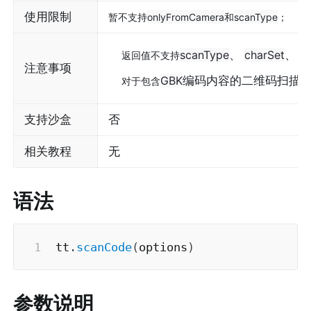
使用限制
暂不支持
onlyFromCamera
和
scanType
；
scanType
、 
charSet
、 
p
返回值不支持
注意事项
GBK
编码内容的二维码扫描
对于包含
支持沙盒
否
相关教程
无
语法
tt
.
scanCode
(
options
)
参数说明