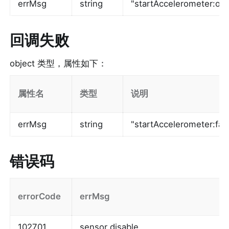
errMsg
string
"startAccelerometer:ok"
回调失败
object 类型，属性如下：
属性名
类型
说明
errMsg
string
"startAccelerometer:
错误码
errorCode
errMsg
102701
sensor disable