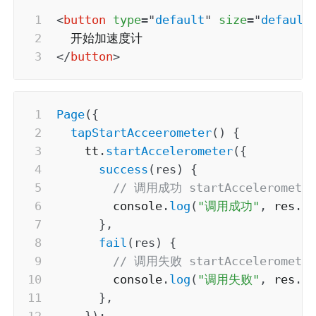
<
button
type
=
"
default
"
size
=
"
default
</
button
>
Page
(
{
tapStartAcceerometer
(
)
{
    tt
.
startAccelerometer
(
{
success
(
res
)
{
// 调用成功 startAccelerometer
        console
.
log
(
"调用成功"
,
 res
.
e
}
,
fail
(
res
)
{
// 调用失败 startAccelerometer
        console
.
log
(
"调用失败"
,
 res
.
e
}
,