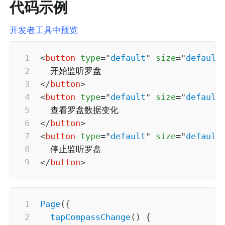
代码示例
开发者工具中预览
<
button
type
=
"
default
"
size
=
"
default
</
button
>
<
button
type
=
"
default
"
size
=
"
default
</
button
>
<
button
type
=
"
default
"
size
=
"
default
</
button
>
Page
(
{
tapCompassChange
(
)
{