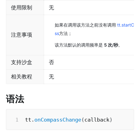
使用限制
无
如果在调用该方法之前没有调用 
tt.startCo
ss
方法；
注意事项
该方法默认的调用频率是 
5 次/秒
。
支持沙盒
否
相关教程
无
语法
tt
.
onCompassChange
(
callback
)