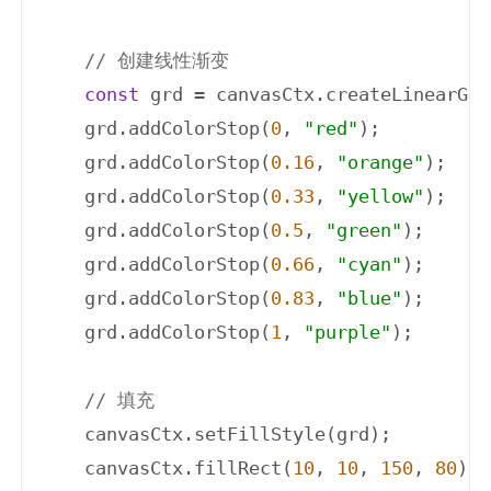
// 创建线性渐变
const
 grd = canvasCtx.createLinearGra
    grd.addColorStop(
0
, 
"red"
);

    grd.addColorStop(
0.16
, 
"orange"
);

    grd.addColorStop(
0.33
, 
"yellow"
);

    grd.addColorStop(
0.5
, 
"green"
);

    grd.addColorStop(
0.66
, 
"cyan"
);

    grd.addColorStop(
0.83
, 
"blue"
);

    grd.addColorStop(
1
, 
"purple"
);

// 填充
    canvasCtx.setFillStyle(grd);

    canvasCtx.fillRect(
10
, 
10
, 
150
, 
80
);
