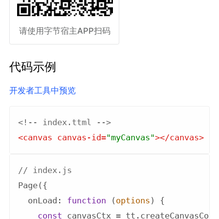
请使用字节宿主APP扫码
代码示例
开发者工具中预览
<!-- index.ttml -->
<
canvas
canvas-id
=
"myCanvas"
>
</
canvas
>
// index.js
Page({

onLoad
: 
function
 (
options
) 
{

const
 canvasCtx = tt.createCanvasCont