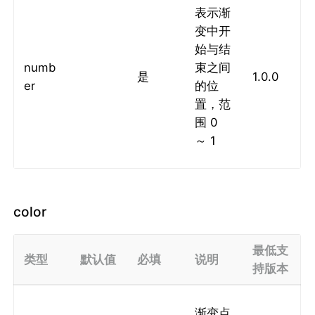
表示渐
变中开
始与结
numb
束之间
是
1.0.0
er
的位
置，范
围 0
～ 1
color
最低支
类型
默认值
必填
说明
持版本
渐变点