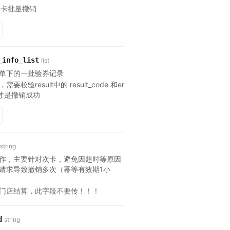
次卡批量撤销
_info_list
list
单下的一批验券记录
校验result中的 result_code 和er
为0才是撤销成功
string
作，主要针对次卡，避免因超时等原因
请求导致撤销多次（幂等有效期1小
门店结算，此字段不要传！！！
d
string