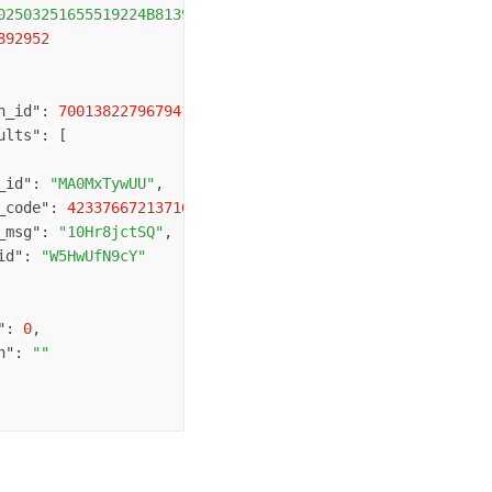
02503251655519224B81396C6DB4018E1"
,
892952
n_id"
:
7001382279679417000
,
ults"
:
[
_id"
:
"MA0MxTywUU"
,
_code"
:
4233766721371613700
,
_msg"
:
"10Hr8jctSQ"
,
id"
:
"W5HwUfN9cY"
"
:
0
,
n"
:
""