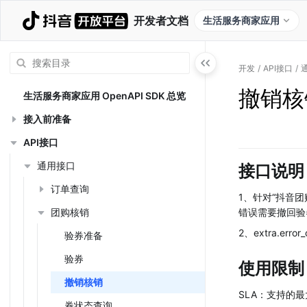
开发者文档
生活服务商家应用
开发
/
API接口
/
撤销核
生活服务商家应用 OpenAPI SDK 总览
接入前准备
API接口
通用接口
接口说明
订单查询
1、针对“抖音
团购核销
错误需要撤回验
2、extra.err
验券准备
验券
使用限制
撤销核销
SLA：支持的最大
券状态查询