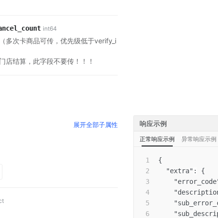
ancel_count
int64
多次卡商品可传，优先级低于verify_i
门店结算，此字段不要传！！！
响应示例
展开
全部子属性
正常响应示例
异常响应示例
{
"extra"
:
{
"error_code
"descriptio
ct
"sub_error_
"sub_descri