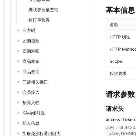
基本信息
券状态批量查询
跨订单验券
名称
三方码
HTTP URL
团购退款
HTTP Metho
团购对账
商品发布
Scope
商品查询
权限要求
门店相关接口
会员接入
请求参数
招商入驻
请求头
KA核销对账
access-token
职人信息
示例：clt.943da
生服免授权通用能力
T54DcjT6HNK