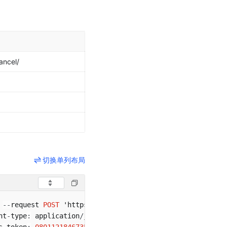
ancel/
切换单列布局
 
--
request 
POST
 'https
:
/
/
open
.
douyin
.
com
/
goodlife
/
v1
/
ful
nt
-
type
:
 application
/