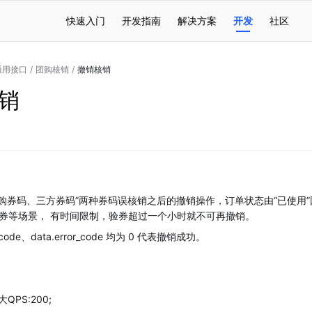
快速入门
开发指南
解决方案
开发
社区
通用接口
/
团购核销
/
撤销核销
销
团购券码、三方券码”两种券码误核销之后的撤销操作，订单状态由“已使用”
券等场景， 有时间限制，验券超过一个小时就不可再撤销。
or_code、data.error_code 均为 0 代表撤销成功。
QPS:200;