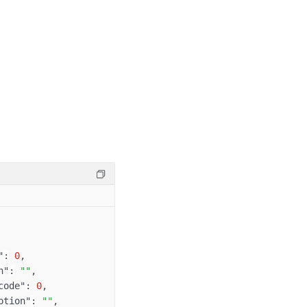
"
:
0
,
n"
:
""
,
code"
:
0
,
ption"
:
""
,