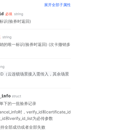
展开
全部子属性
id
必填
string
标识(验券时返回)
填
string
销的唯一标识(验券时返回) (次卡撤销多
ing
ID（云连锁场景接入需传入，其余场景
_info
struct
单下的一批验券记录
cel_info时，verify_id和certificate_id
_id和verify_id_list为必传参数
支持全部成功或者全部失败