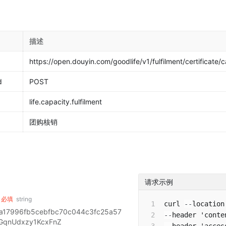
描述
https://open.douyin.com/goodlife/v1/fulfilment/certificate/c
d
POST
life.capacity.fulfilment
团购核销
请求示例
必填
string
curl 
--
location
17996fb5cebfbc70c044c3fc25a57
--
header 'conte
GqnUdxzy1KcxFnZ