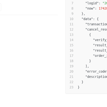
"logid"
:
"2
"now"
:
1742
}
,
"data"
:
{
"transactio
"cancel_res
{
"verify
"result
"result
"order_
}
]
,
"error_code
"descriptio
}
}