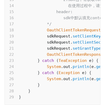
                     在使用过程中，请注
                header:

                   sdk中默认填充co
            */
OauthClientTokenRequest
 
            sdkRequest
.
setClientKey
(
            sdkRequest
.
setClientSecr
            sdkRequest
.
setGrantType
(
OauthClientTokenResponse
}
catch
(
TeaException
 e
)
{
System
.
out
.
println
(
e
.
get
}
catch
(
Exception
 e
)
{
System
.
out
.
println
(
e
.
get
}
}
}