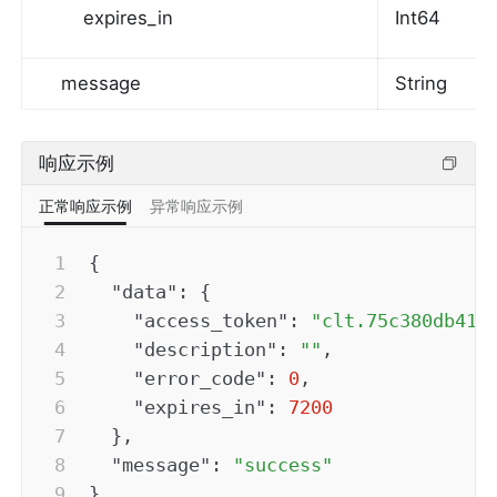
expires_in
Int64
message
String
响应示例
正常响应示例
异常响应示例
{
"data"
:
{
"access_token"
:
"clt.75c380db41e
"description"
:
""
,
"error_code"
:
0
,
"expires_in"
:
7200
}
,
"message"
:
"success"
}