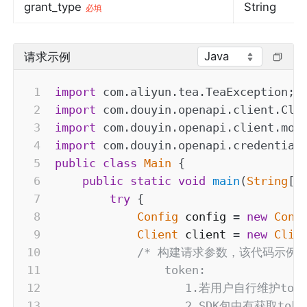
grant_type
String
必填
Java
请求示例
import
com
.
aliyun
.
tea
.
TeaException
;
import
com
.
douyin
.
openapi
.
client
.
Cli
import
com
.
douyin
.
openapi
.
client
.
mod
import
com
.
douyin
.
openapi
.
credential
public
class
Main
{
public
static
void
main
(
String
[
]
try
{
Config
 config 
=
new
Conf
Client
 client 
=
new
Clie
/* 构建请求参数，该代码示例
                token:

                   1.若用户自行维护t
                   2.SDK包中有获取