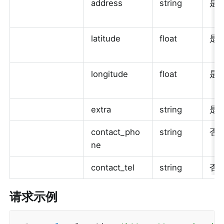
address
string
是
latitude
float
是
longitude
float
是
extra
string
是
contact_pho
string
否
ne
contact_tel
string
否
请求示例