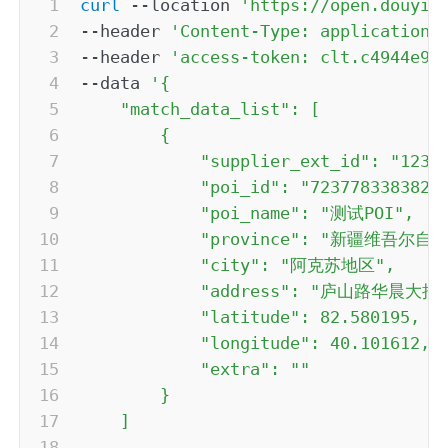
curl
--location
'https://open.douyin
--header
'Content-Type: application/
--header
'access-token: clt.c4944e91
--data
'{

    "match_data_list": [

        {

            "supplier_ext_id": "12345
            "poi_id": "72377833838230
            "poi_name": "测试POI",

            "province": "新疆维吾尔自治
            "city": "阿克苏地区",

            "address": "庐山路华晨大
            "latitude": 82.580195,

            "longitude": 40.101612,

            "extra": ""

        }

    ]
