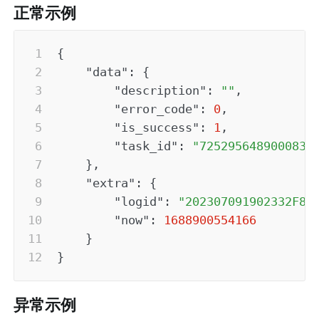
正常示例
{
"data"
:
{
"description"
:
""
,
"error_code"
:
0
,
"is_success"
:
1
,
"task_id"
:
"7252956489000830
}
,
"extra"
:
{
"logid"
:
"202307091902332F87
"now"
:
1688900554166
}
}
异常示例