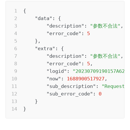
{
"data"
:
{
"description"
:
"参数不合法"
,
"error_code"
:
5
}
,
"extra"
:
{
"description"
:
"参数不合法"
,
"error_code"
:
5
,
"logid"
:
"20230709190157A628
"now"
:
1688900517927
,
"sub_description"
:
"Request 
"sub_error_code"
:
0
}
}