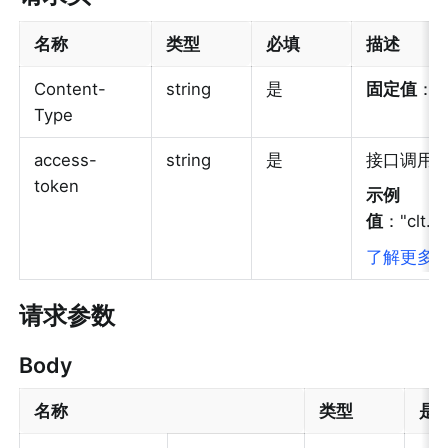
名称
类型
必填
描述
Content-
string
是
固定值
："a
Type
access-
string
是
接口调用
token
示例
值
："clt.
了解更多：a
请求参数
Body
名称
类型
是