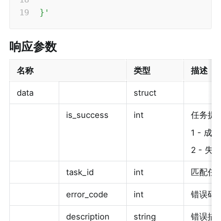
}'
响应参数
名称
类型
描述
data
struct
is_success
int
任务提
1 - 成功
2 - 失
task_id
int
匹配任务
error_code
int
错误码，
description
string
错误描