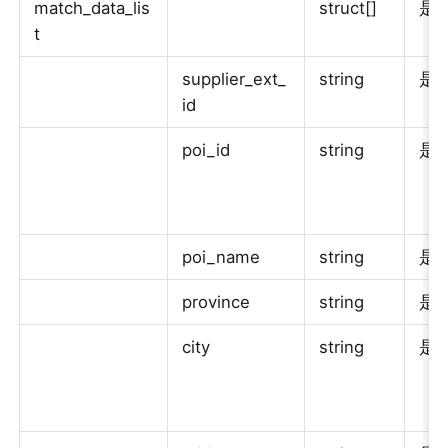
match_data_lis
struct[]
是
t
supplier_ext_
string
是
id
poi_id
string
是
poi_name
string
是
province
string
是
city
string
是