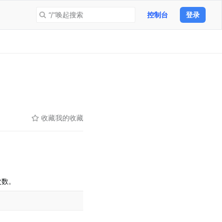
“/”唤起搜索
控制台
登录
收藏
我的收藏
次数。