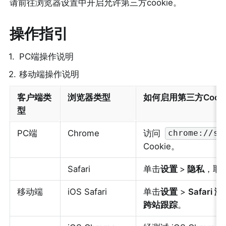
请前往浏览器设置中开启允许第三方cookie。
操作指引
1
.
PC端操作说明
2
.
移动端操作说明
客户端类
浏览器类型
如何启用第三方Cook
型
PC端
Chrome
访问 
chrome://se
Cookie。
Safari
单击
设置 
>
 隐私
，取
移动端
iOS Safari
单击
设置
 > 
Safari 
跨站跟踪
。