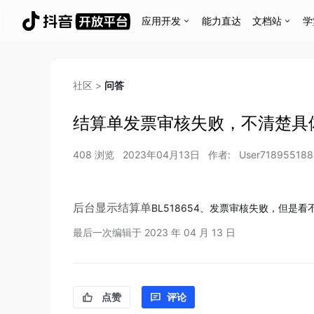
应用开发
能力直达
文档站
学
社区
>
问答
结算单发票审核失败，不清楚具
408
浏览
2023年04月13日
作者:
User71895518
后台显示结算单
BL518654、发票审核失败，但是
最后一次编辑于
2023 年 04 月 13 日
点赞
评论