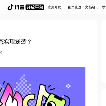
应用开发
能力直达
文档站
学
态实现逆袭？
R