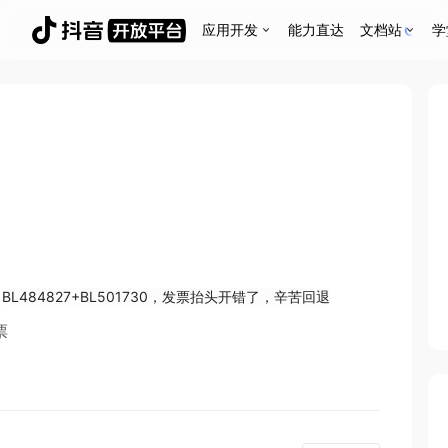
应用开发
能力直达
文档站
学
+
BL484827+
BL501730，发票抬头开错了，辛苦回退
票