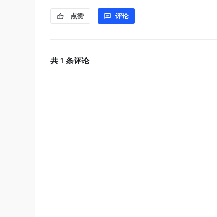
点赞
评论
共
1
条评论