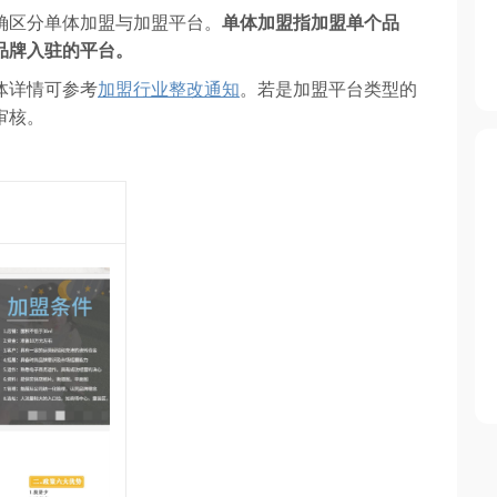
确区分单体加盟与加盟平台。
单体加盟指加盟单个品
品牌入驻的平台。
体详情可参考
加盟行业整改通知
。若是加盟平台类型的
审核。