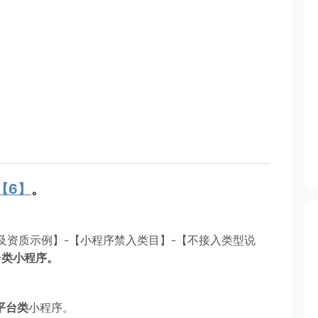
【6】
。
及资质示例】-【小程序禁入类目】-【不接入类型说
台类小程序。
平台类
小程序。