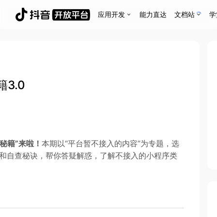
应用开发
能力直达
文档站
学
3.0
秘籍”来啦！
本期以“平台暂不接入的内容”为专题，选
释和自查秘诀，帮你答疑解惑，了解不接入的小程序类