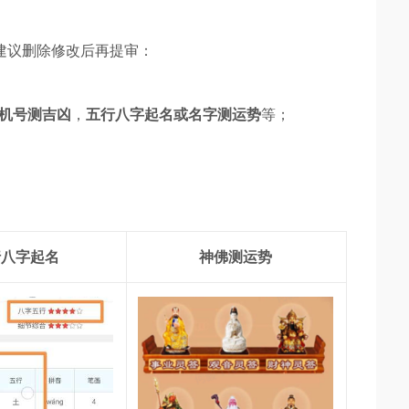
建议删除修改后再提审：
机号测吉凶
，
五行八字起名或名字测运势
等；
行八字起名
神佛测运势