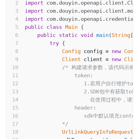
import
com
.
douyin
.
openapi
.
client
.
Cli
import
com
.
douyin
.
openapi
.
client
.
mod
import
com
.
douyin
.
openapi
.
credential
public
class
Main
{
public
static
void
main
(
String
[
]
try
{
Config
 config 
=
new
Conf
Client
 client 
=
new
Clie
/* 构建请求参数，该代码示例
                token:

                   1.若用户自行维护t
                   2.SDK包中有获取
                     在使用过程中，请注
                header:

                   sdk中默认填充co
            */
UrlLinkQueryInfoRequest
 