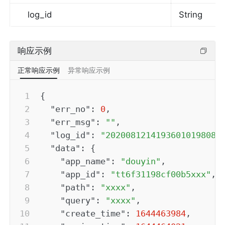
log_id
String
响应示例
正常响应示例
异常响应示例
{
"err_no"
:
0
,
"err_msg"
:
""
,
"log_id"
:
"20200812141936010198082
"data"
:
{
"app_name"
:
"douyin"
,
"app_id"
:
"tt6f31198cf00b5xxx"
,
"path"
:
"xxxx"
,
"query"
:
"xxxx"
,
"create_time"
:
1644463984
,