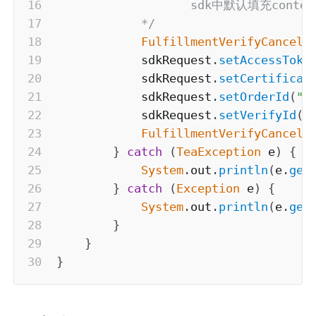
                   sdk中默认填充co
            */
FulfillmentVerifyCancelR
            sdkRequest
.
setAccessToke
            sdkRequest
.
setCertificat
            sdkRequest
.
setOrderId
(
"4
            sdkRequest
.
setVerifyId
(
"
FulfillmentVerifyCancelR
}
catch
(
TeaException
 e
)
{
System
.
out
.
println
(
e
.
get
}
catch
(
Exception
 e
)
{
System
.
out
.
println
(
e
.
get
}
}
}