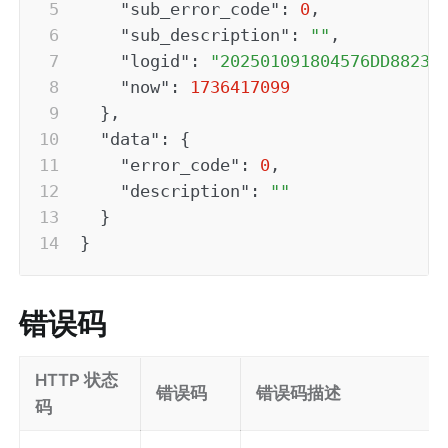
"sub_error_code"
:
0
,
"sub_description"
:
""
,
"logid"
:
"202501091804576DD88234
"now"
:
1736417099
}
,
"data"
:
{
"error_code"
:
0
,
"description"
:
""
}
}
错误码
HTTP 状态
错误码
错误码描述
码