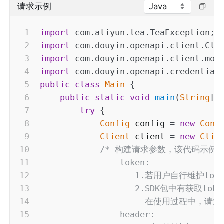
Java
请求示例
import
com
.
aliyun
.
tea
.
TeaException
;
import
com
.
douyin
.
openapi
.
client
.
Cli
import
com
.
douyin
.
openapi
.
client
.
mod
import
com
.
douyin
.
openapi
.
credential
public
class
Main
{
public
static
void
main
(
String
[
]
try
{
Config
 config 
=
new
Conf
Client
 client 
=
new
Clie
/* 构建请求参数，该代码示例
                token:

                   1.若用户自行维护t
                   2.SDK包中有获取
                     在使用过程中，请注
                header:
