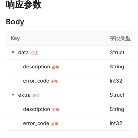
响应参数
Body
Key
字段类型
data
Struct
必填
description
String
必填
error_code
Int32
必填
extra
Struct
必填
description
String
必填
error_code
Int32
必填