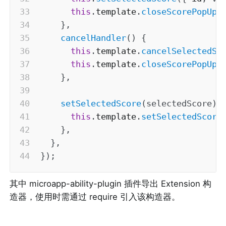
this
.
template
.
closeScorePopUp
(
}
,
cancelHandler
(
)
{
this
.
template
.
cancelSelectedSc
this
.
template
.
closeScorePopUp
(
}
,
setSelectedScore
(
selectedScore
)
this
.
template
.
setSelectedScore
}
,
}
,
}
)
;
其中 microapp-ability-plugin 插件导出 Extension 构
造器，使用时需通过 require 引入该构造器。