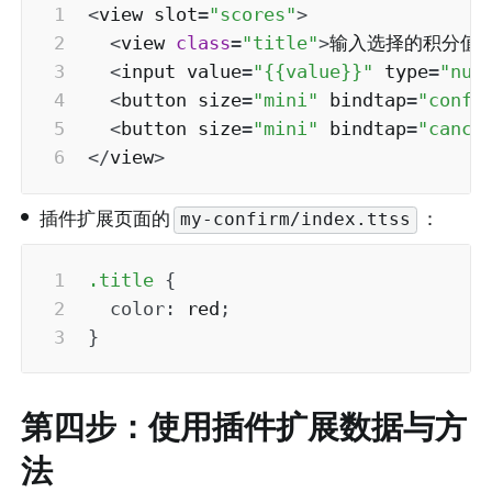
<
view slot
=
"scores"
>
<
view 
class
=
"title"
>
输入选择的积分值
,
<
input value
=
"{{value}}"
 type
=
"num
<
button size
=
"mini"
 bindtap
=
"confi
<
button size
=
"mini"
 bindtap
=
"cance
<
/
view
>
•
插件扩展页面的
：
my-confirm/index.ttss
.title
{
color
:
 red
;
}
第四步：使用插件扩展数据与方
法