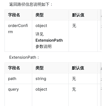
返回路径信息说明如下：
字段名
类型
默认值
必
orderConfi
object
无
是
rm
详见 
ExtensionPath
参数说明
ExtensionPath：
字段名
类型
默认值
必
path
string
无
是
query
object
无
否