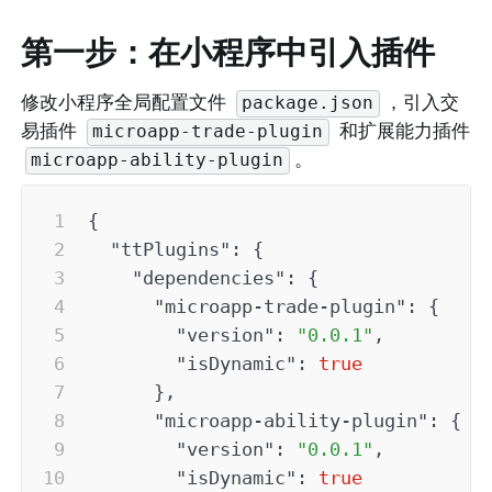
第一步：在小程序中引入插件
修改小程序全局配置文件 
，引入交
package.json
易插件 
 和扩展能力插件 
microapp-trade-plugin
。
microapp-ability-plugin
{
"ttPlugins"
:
{
"dependencies"
:
{
"microapp-trade-plugin"
:
{
"version"
:
"0.0.1"
,
"isDynamic"
:
true
}
,
"microapp-ability-plugin"
:
{
"version"
:
"0.0.1"
,
"isDynamic"
:
true