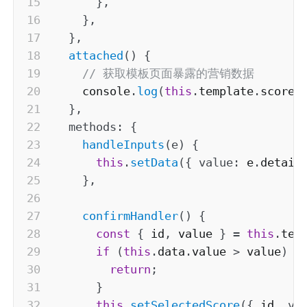
}
,
}
,
}
,
attached
(
)
{
// 获取模板页面暴露的营销数据
    console
.
log
(
this
.
template
.
scoreI
}
,
methods
:
{
handleInputs
(
e
)
{
this
.
setData
(
{
value
:
 e
.
detail
}
,
confirmHandler
(
)
{
const
{
 id
,
 value 
}
=
this
.
tem
if
(
this
.
data
.
value 
>
 value
)
{
return
;
}
this
.
setSelectedScore
(
{
 id
,
va