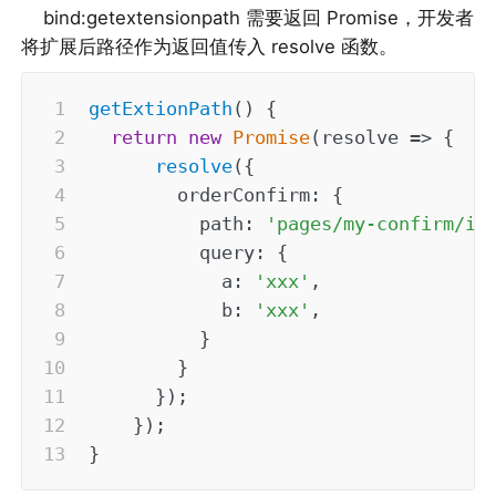
bind:getextensionpath 需要返回 Promise，开发者
将扩展后路径作为返回值传入 resolve 函数。
getExtionPath
(
)
{
return
new
Promise
(
resolve
=>
{
resolve
(
{
orderConfirm
:
{
path
:
'pages/my-confirm/in
query
:
{
a
:
'xxx'
,
b
:
'xxx'
,
}
}
}
)
;
}
)
;
}