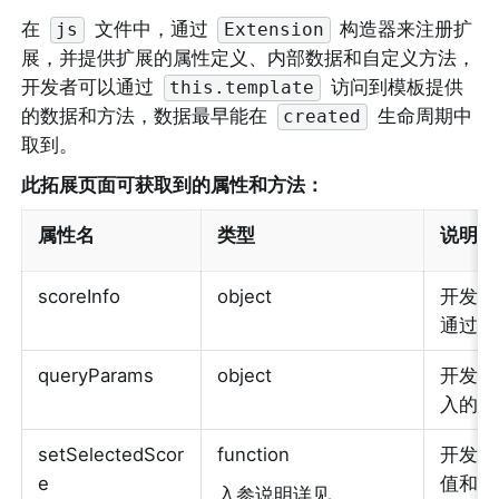
在 
 文件中，通过 
 构造器来注册扩
js
Extension
展，并提供扩展的属性定义、内部数据和自定义方法，
开发者可以通过 
 访问到模板提供
this.template
的数据和方法，数据最早能在 
 生命周期中
created
取到。
此拓展页面可获取到的属性和方法：
属性名
类型
说明
scoreInfo
object
开发者
通过此
queryParams
object
开发者通过
入的 
setSelectedScor
function
开发者
e
值和积分
入参说明详见