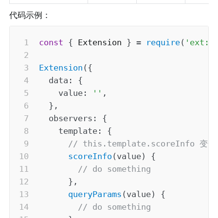
代码示例：
const
{
 Extension 
}
=
require
(
'ext:/
Extension
(
{
data
:
{
value
:
''
,
}
,
observers
:
{
template
:
{
// this.template.scoreInf
scoreInfo
(
value
)
{
// do something
}
,
queryParams
(
value
)
{
// do something