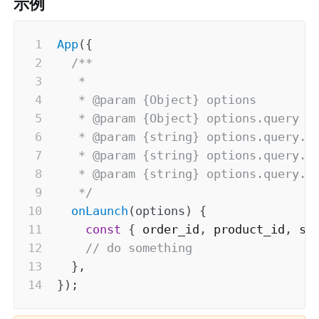
示例
App
(
{
/**

   *

   * @param {Object} options

   * @param {Object} options.query

   * @param {string} options.query.o
   * @param {string} options.query.p
   * @param {string} options.query.sk
   */
onLaunch
(
options
)
{
const
{
 order_id
,
 product_id
,
 sk
// do something
}
,
}
)
;