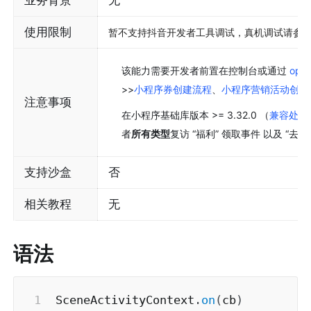
使用限制
暂不支持抖音开发者工具调试，真机调试请参
该能力需要开发者前置在控制台或通过 
open
>>
小程序券创建流程
、
小程序营销活动创建
注意事项
在小程序基础库版本 >= 3.32.0 （
兼容处理
者
所有类型
复访 “福利” 领取事件 以及 “去
支持沙盒
否
相关教程
无
语法
SceneActivityContext
.
on
(
cb
)