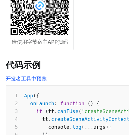
请使用字节宿主APP扫码
代码示例
开发者工具中预览
App
(
{
onLaunch
:
function
(
)
{
if
(
tt
.
canIUse
(
'createSceneActiv
      tt
.
createSceneActivityContext
(
        console
.
log
(
...
args
)
;
}
)