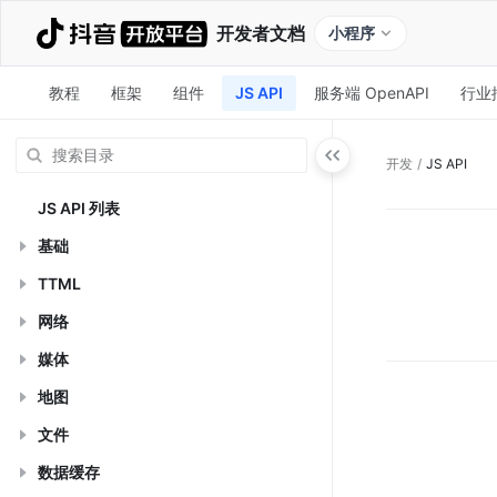
开发者文档
小程序
教程
框架
组件
JS API
服务端 OpenAPI
行业
开发
/
JS API
JS API 列表
基础
TTML
网络
媒体
地图
文件
数据缓存