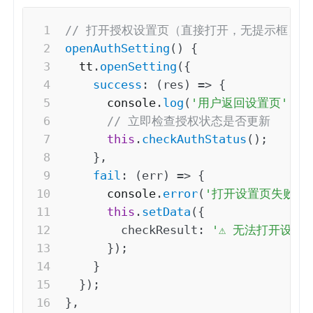
// 打开授权设置页（直接打开，无提示框）
openAuthSetting
(
)
{
  tt
.
openSetting
(
{
success
:
(
res
)
=>
{
      console
.
log
(
'用户返回设置页'
,
 r
// 立即检查授权状态是否更新
this
.
checkAuthStatus
(
)
;
}
,
fail
:
(
err
)
=>
{
      console
.
error
(
'打开设置页失败'
,
this
.
setData
(
{
checkResult
:
'⚠️ 无法打开设置
}
)
;
}
}
)
;
}
,