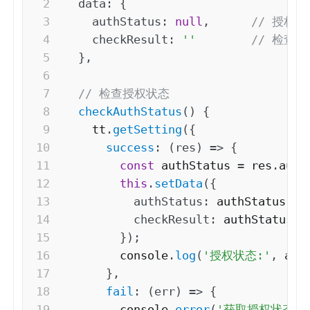
data
:
{
authStatus
:
null
,
// 授权状
checkResult
:
''
// 检查
}
,
// 检查授权状态
checkAuthStatus
(
)
{
    tt
.
getSetting
(
{
success
:
(
res
)
=>
{
const
 authStatus 
=
 res
.
auth
this
.
setData
(
{
authStatus
:
 authStatus
,
checkResult
:
 authStatus 
?
}
)
;
        console
.
log
(
'授权状态:'
,
 aut
}
,
fail
:
(
err
)
=>
{
        console
.
error
(
'获取授权状态失