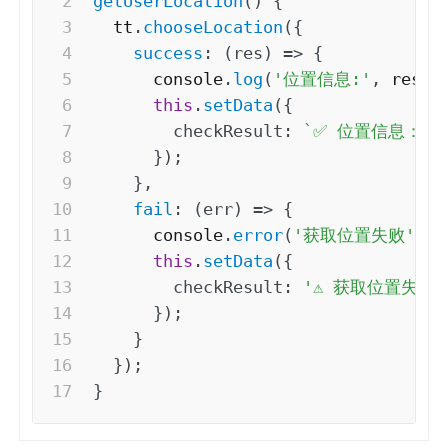
getUserLocation
(
)
{
  tt
.
chooseLocation
(
{
success
:
(
res
)
=>
{
      console
.
log
(
'位置信息:'
,
 res
)
;
this
.
setData
(
{
checkResult
:
`
✅ 位置信息：
${
}
)
;
}
,
fail
:
(
err
)
=>
{
      console
.
error
(
'获取位置失败'
,
 e
this
.
setData
(
{
checkResult
:
'⚠️ 获取位置失败
}
)
;
}
}
)
;
}