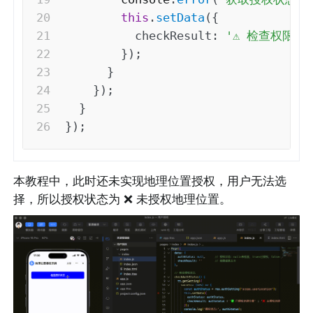
this
.
setData
(
{
checkResult
:
'⚠️ 检查权限
}
)
;
}
}
)
;
}
}
)
;
本教程中，此时还未实现地理位置授权，用户无法选
择，所以授权状态为 ❌ 未授权地理位置。