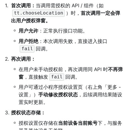
1
.
首次调用：
当调用需授权的 API / 组件（如
）时，
首次调用一定会弹
tt.chooseLocation
出用户授权弹窗。
◦
用户允许
：正常执行接口功能。
◦
用户拒绝
：本次调用失败，直接进入接口
回调。
fail
2
.
再次调用：
◦
在用户未手动授权前，再次调用同 API 时
不再弹
窗
，直接触发
回调。
fail
◦
用户可通过小程序授权设置页（右上角「更多 - 
设置」）
手动修改授权状态
，后续调用结果随设
置实时更新。
3
.
授权状态存储：
◦
授权设置仅存储在
当前设备当前账号
下，与服务