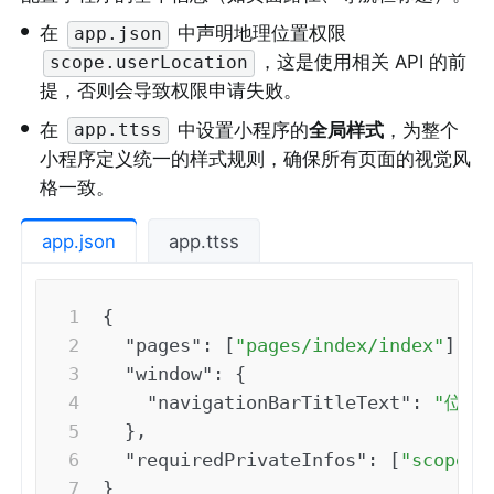
•
在 
 中声明地理位置权限 
app.json
，这是使用相关 API 的前
scope.userLocation
提，否则会导致权限申请失败。
•
在 
 中设置小程序的
全局样式
，为整个
app.ttss
小程序定义统一的样式规则，确保所有页面的视觉风
格一致。
app.json
app.ttss
{
"pages"
:
[
"pages/index/index"
]
,
"window"
:
{
"navigationBarTitleText"
:
"位置
}
,
"requiredPrivateInfos"
:
[
"scope.u
}