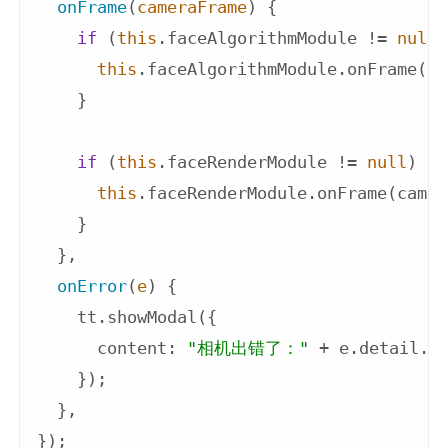
onFrame
(
cameraFrame
)
 {

if
 (
this
.faceAlgorithmModule != 
null
)
this
.faceAlgorithmModule.onFrame(ca
    }

if
 (
this
.faceRenderModule != 
null
) {

this
.faceRenderModule.onFrame(camer
    }

  },

onError
(
e
)
 {

    tt.showModal({

content
: 
"相机出错了："
 + e.detail.er
    });

  },
