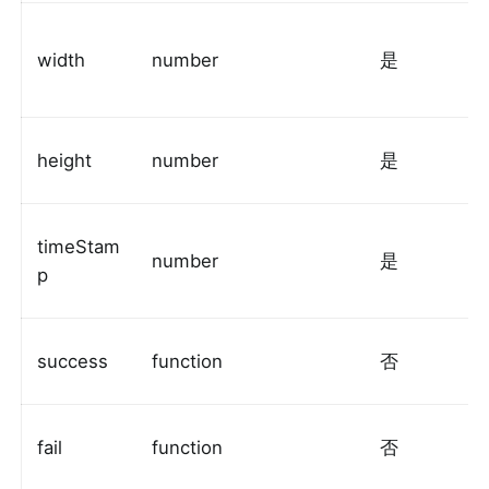
width
number
是
height
number
是
timeStam
number
是
p
success
function
否
fail
function
否