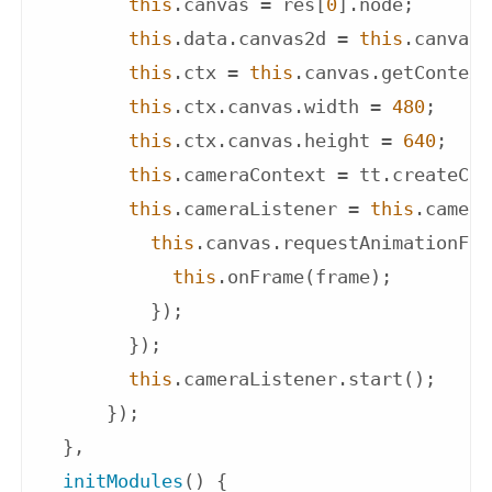
this
.canvas = res[
0
].node;

this
.data.canvas2d = 
this
.canvas;

this
.ctx = 
this
.canvas.getContext
this
.ctx.canvas.width = 
480
;

this
.ctx.canvas.height = 
640
;

this
.cameraContext = tt.createCam
this
.cameraListener = 
this
.camera
this
.canvas.requestAnimationFra
this
.onFrame(frame);

          });

        });

this
.cameraListener.start();

      });

  },

initModules
(
)
 {
