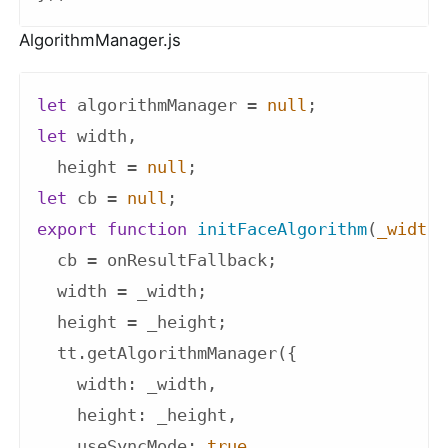
AlgorithmManager.js
let
 algorithmManager = 
null
let
 width,

  height = 
null
let
 cb = 
null
export
function
initFaceAlgorithm
(
_width,
  cb = onResultFallback;

  width = _width;

  height = _height;

  tt.getAlgorithmManager({

width
: _width,

height
: _height,

useSyncMode
: 
true
,
