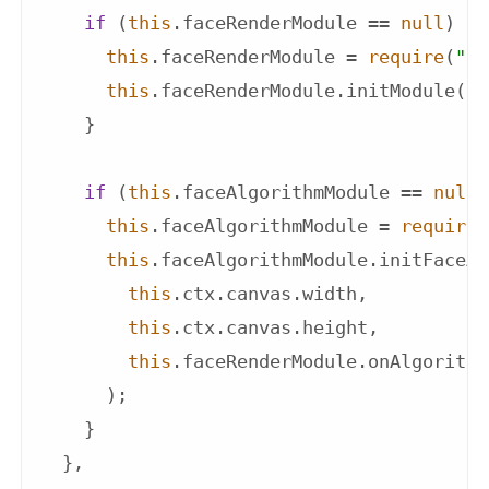
if
 (
this
.faceRenderModule == 
null
) {

this
.faceRenderModule = 
require
(
"./
this
.faceRenderModule.initModule(
th
    }

if
 (
this
.faceAlgorithmModule == 
null
)
this
.faceAlgorithmModule = 
require
(
this
.faceAlgorithmModule.initFaceAl
this
.ctx.canvas.width,

this
.ctx.canvas.height,

this
.faceRenderModule.onAlgorithm
      );

    }

  },
