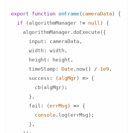
export
function
onFrame
(
cameraData
) 
{

if
 (algorithmManager != 
null
) {

    algorithmManager.doExecute({

input
: cameraData,

width
: width,

height
: height,

timeStamp
: 
Date
.now() / 
1e9
,

success
: 
(
algMgr
) =>
 {

        cb(algMgr);

      },

fail
: 
(
errMsg
) =>
 {

console
.log(errMsg);

      },
