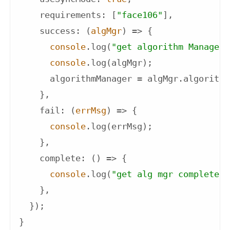
requirements
: [
"face106"
],

success
: 
(
algMgr
) =>
 {

console
.log(
"get algorithm Manager 
console
.log(algMgr);

      algorithmManager = algMgr.algorithm
    },

fail
: 
(
errMsg
) =>
 {

console
.log(errMsg);

    },

complete
: 
() =>
 {

console
.log(
"get alg mgr complete"
)
    },

  });

}
