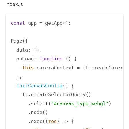
index.js
const
 app = getApp();

Page({

data
: {},

onLoad
: 
function
 (
) 
{

this
.cameraContext = tt.createCameraC
  },

initCanvasConfig
(
)
 {

    tt.createSelectorQuery()

      .select(
"#canvas_type_webgl"
)

      .node()

      .exec(
(
res
) =>
 {
