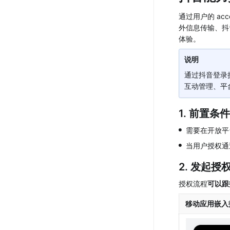
通过用户的 ac
外信息传输、抖
体验。
说明
通过抖音登录
互动管理、平
1. 前置条件
•
需要在开放平
•
当用户授权通过后
2. 发起授
授权流程
可以跟
移动应用嵌入