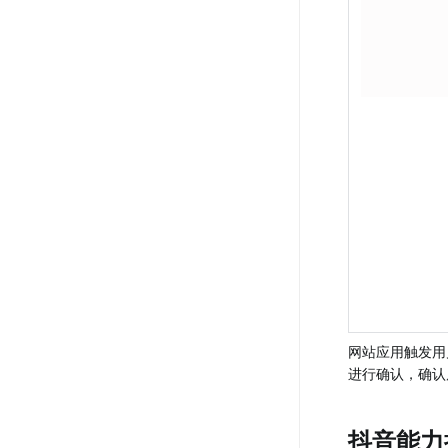
网站应用触发用户
进行确认，确认
抖音能力