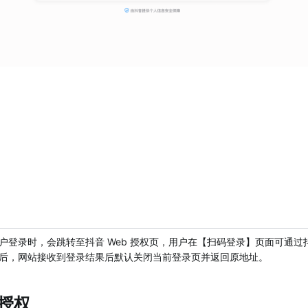
登录时，会跳转至抖音 Web 授权页，用户在【扫码登录】页面可通过抖音 
后，网站接收到登录结果后默认关闭当前登录页并返回原地址。
授权