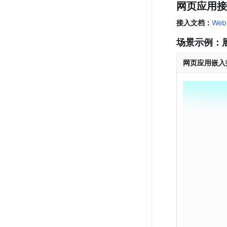
网页应用接
接入文档：
We
场景示例：
网页应用嵌入