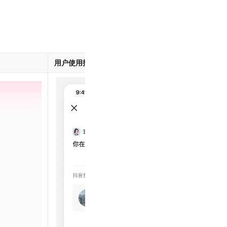
用户使用抖音 App 扫码后，确认登录身份