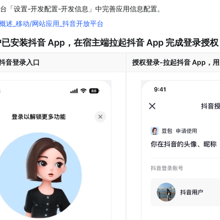
台「设置-开发配置-开发信息」中完善应用信息配置。
概述_移动/网站应用_抖音开放平台
户已安装抖音 App，在宿主端拉起抖音 App 完成登录授权
抖音登录入口
授权登录-拉起抖音 App，