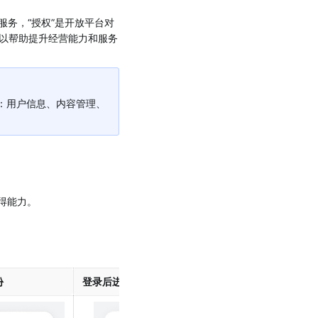
续服务，“授权”是开放平台对
以帮助提升经营能力和服务
：用户信息、内容管理、
获得能力。
份
登录后进行能力授权