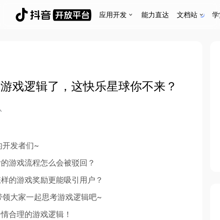
应用开发
能力直达
文档站
学
究游戏逻辑了，这快乐星球你不来？
队
的开发者们~
计的游戏流程怎么会被驳回？
怎样的游戏奖励更能吸引用户？
带领大家一起思考游戏逻辑吧~
合情合理的游戏逻辑！