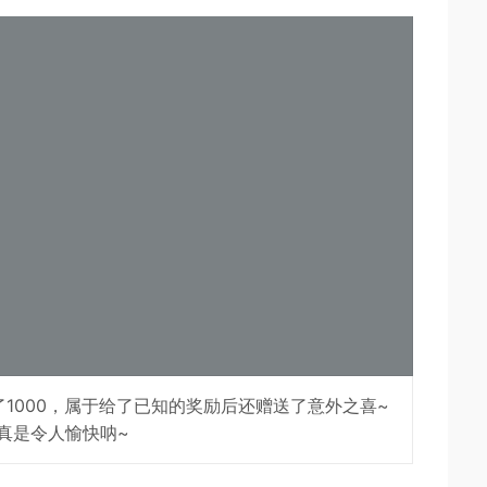
了1000，属于给了已知的奖励后还赠送了意外之喜~
真是令人愉快呐~