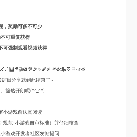
现，奖励可多不可少
励不可重复获得
不可强制观看视频获得
🏑🏏🧮🎥🎬🎃🎊🎉✨🧨🎇🎆🎋🎠🎡🛒🎢🎪
戏逻辑分享就到此结束了~
豁然开朗呢(*^_^*)
审小游戏前认真阅读
-规范-小游戏自审标准）并仔细核查
在小游戏开发者社区发帖提问