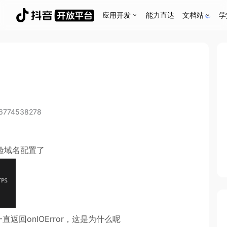
应用开发
能力直达
文档站
学
6774538278
验域名配置了
直返回onIOError，这是为什么呢