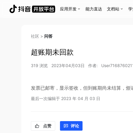
应用开发
能力直达
文档站
学
社区
>
问答
超账期未回款
319
浏览
2023年04月03日
作者:
User71687602
发票已邮寄，显示签收，但到账期尚未结算，烦
最后一次编辑于
2023 年 04 月 03 日
点赞
评论