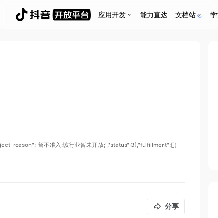
应用开发
能力直达
文档站
学
reject_reason":"暂不准入:该行业暂未开放;","status":3},"fulfillment":[]}
分享