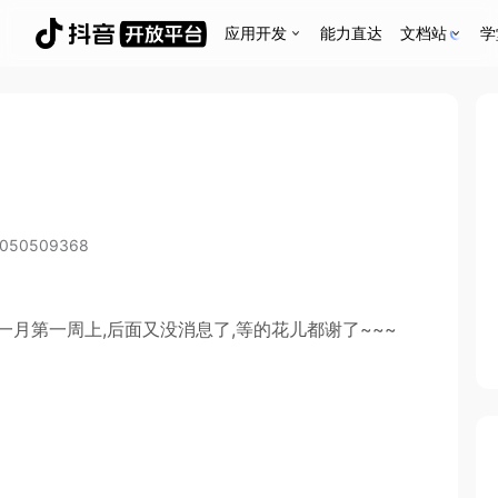
应用开发
能力直达
文档站
学
5050509368
月第一周上,后面又没消息了,等的花儿都谢了~~~