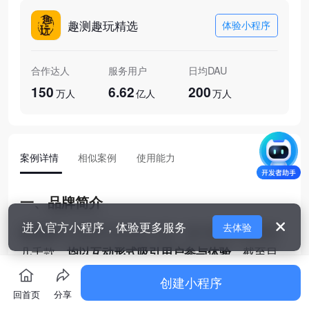
趣测趣玩精选
体验小程序
合作达人
服务用户
日均DAU
150
6.62
200
万人
亿人
万人
案例详情
相似案例
使用能力
一、品牌简介
进入官方小程序，体验更多服务
去体验
趣测趣玩小程序于2020年上线，该小程序在线单品
几千款，
均以互动形式吸引用户参与体验。
截至目
前，产品涵盖娱乐、影视、科学、热点等多主题，
创建小程序
如“测一测你未来会开什么车”、“来看看你的姓氏起
回首页
分享