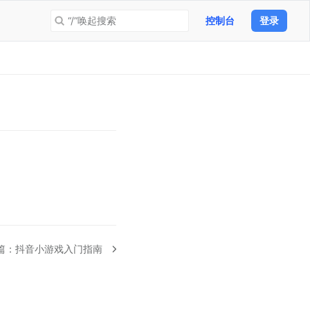
“/”唤起搜索
控制台
登录
篇：
抖音小游戏入门指南