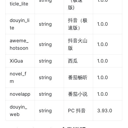
string
（极速
1.0.0
ticle_lite
版)
douyin_li
抖音（极
string
1.0.0
te
速版）
aweme_
抖音火山
string
1.0.0
hotsoon
版
XiGua
string
西瓜
1.0.0
novel_f
string
番茄畅听
1.0.0
m
novelapp
string
番茄小说
1.0.0
douyin_
string
PC 抖音
3.93.0
web