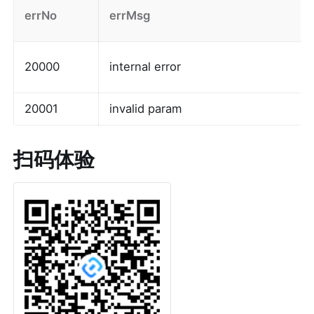
errNo
errMsg
20000
internal error
20001
invalid param
扫码体验