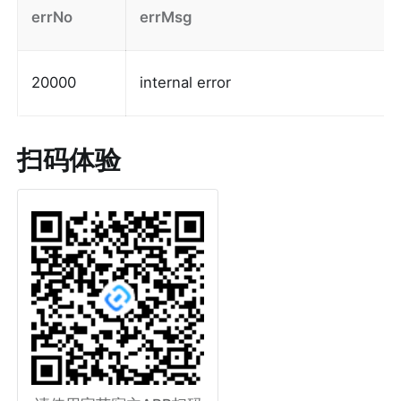
errNo
errMsg
20000
internal error
扫码体验